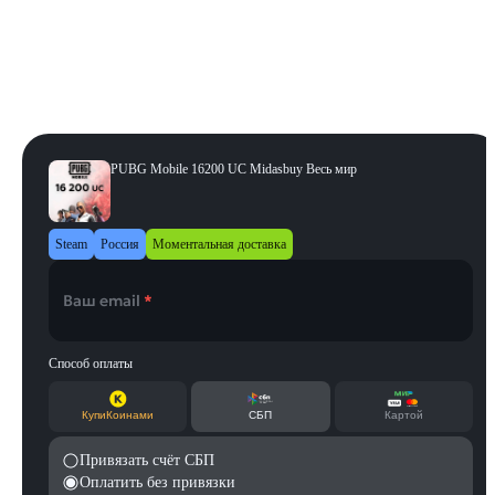
32400 UC
40500 UC
Регион
:
Весь мир
Весь мир
PUBG Mobile 16200 UC Midasbuy Весь мир
Steam
Россия
Моментальная доставка
Ваш email
*
Способ оплаты
КупиКоинами
СБП
Картой
Привязать счёт СБП
Оплатить без привязки