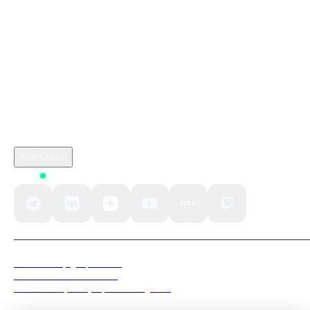
Купить ключом Бордерлендс 3 в Стим
марафон игра экстракшен шутер
monster hunter stories 3 предзаказ
кримсон дезерт
Робуксы в Роблокс
Связаться с нами
Поддержка клиентов
B2B сотрудничество
По вопросам рекламы
Контакты
Status
Политика конфиденциальности
Пользовательское соглашение
Согласие на обработку персональных данных