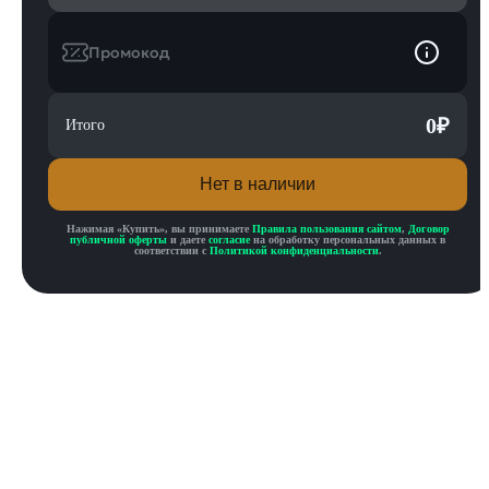
Промокод
0
₽
Итого
Нет в наличии
Нажимая «
Купить
», вы принимаете
Правила пользования сайтом
,
Договор
публичной оферты
и даете
согласие
на обработку персональных данных в
соответствии с
Политикой конфиденциальности
.
Описание товара
Описание
Инструкция по активации
Характеристики