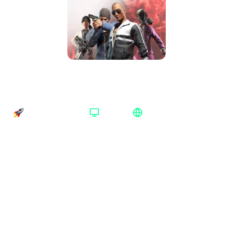
PUBG Mobile 16200 UC Midasbuy Весь
мир
Время доставки
Платформа
Регион активации
Доставка до 30 минут
Midasbuy
Весь мир
Платформа
:
Midasbuy
Midasbuy
Номинал
:
16200 UC
60 UC
120 UC
180 UC
240 UC
325 UC
660 UC
985 UC
1320 UC
1800 UC
2460 UC
3850 UC
5650 UC
8100 UC
11950 UC
16200 UC
24300 UC