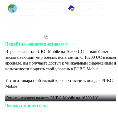
Весь мир
Game Points
Midasbuy
UC
PUBG Mobile
Артикул:
PUBG16200
Перейти к характеристикам
Игровая валюта PUBG Mobile на 16200 UC — ваш билет в 
захватывающий мир боевых испытаний. С 16200 UC в вашем
арсенале, вы получаете доступ к уникальным снаряжениям и 
возможности поднять свой уровень в PUBG Mobile. 

У этого товара глобальный ключ активации, она для PUBG 
Mobile 

Купить игровую валюту PUBG Mobile на 16200 UC 

Читать полностью
Инструкция по активации: 

1. Откройте свой аккаунт в PUBG Mobile и скопируйте ID. 
