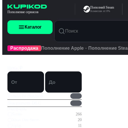
Перейти к содержимому
Пополняй Steam
Комиссия от 0%
Пополнение сервисов
Каталог
Распродажа
Пополнение Apple
Пополнение Ste
Платформы
Жанры
Игры
Цена, ₽
ПК
Экшены
Игры Steam
Приключ
ПК Rockstar Social Club PC
Ролевые 
От
До
Стратеги
Подарочные карты
Смотреть все
Инди
Симулят
Только со скидкой
Многопол
Спортив
Показывать DLC
Игровая валюта
Гонки
Платформа
Казуальн
Steam
266
Ранний д
Xbox One/Series
20
Подписки
Смотрет
Uplay
11