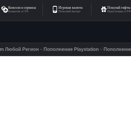
Консоли и сервисы
Игровая валюта
Покупай гифты
Комиссия от 0%
Пополняй быстро
Недоступные в РФ
am Любой Регион
Пополнение Playstation
Пополнение
Топ Издателей и Разработчиков
CAPCOM Co., Ltd
енческие игры
PlayStation PC LLC
игры
Electronic Arts
и
Bandai Namco Entertainment
Respawn
оры
BioWare
ьзовательские игры
ные игры
Смотреть все
ые игры
оступ
ь все