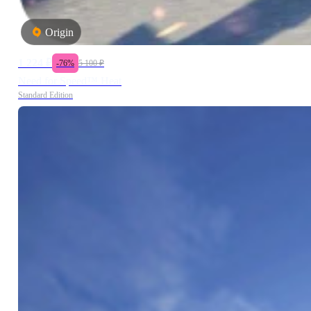
Origin
1 224
₽
-
76
%
5 100
₽
Need for Speed™ Heat
Standard Edition