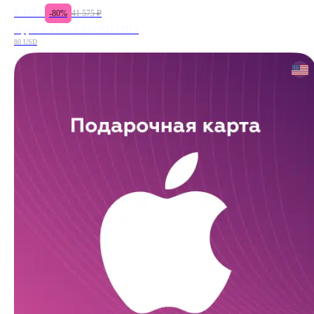
8 315
₽
-
80
%
41 575
₽
Apple & iTunes 80 USD США
80 USD