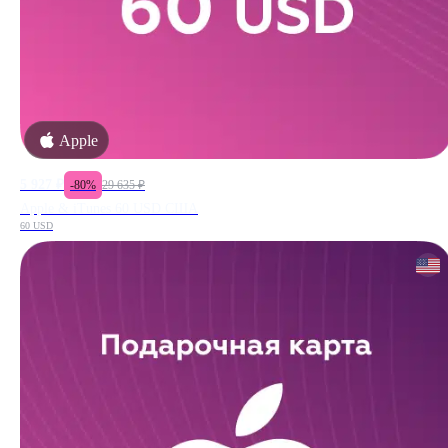
Apple
5 927
₽
-
80
%
29 635
₽
Apple & iTunes 60 USD США
60 USD