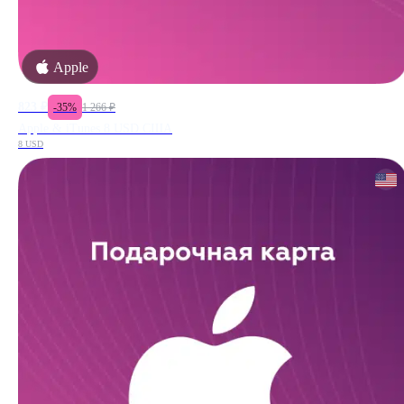
Apple
823
₽
-
35
%
1 266
₽
Apple & iTunes 8 USD США
8 USD