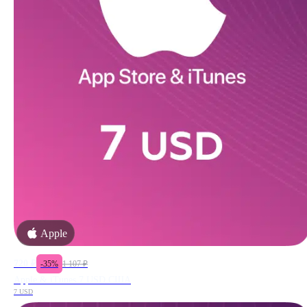
Apple
720
₽
-
35
%
1 107
₽
Apple & iTunes 7 USD США
7 USD