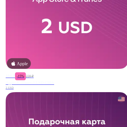
Apple
194
₽
-
15
%
228
₽
Apple & iTunes 2 USD США
2 USD