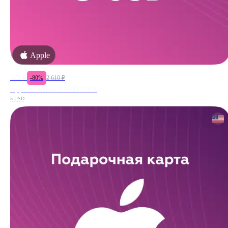
Apple
522
₽
-
80
%
2 610
₽
Apple & iTunes 5 USD США
5 USD