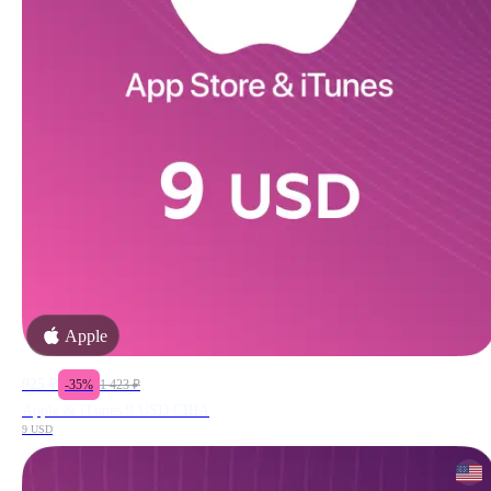
Apple
925
₽
-
35
%
1 423
₽
Apple & iTunes 9 USD США
9 USD