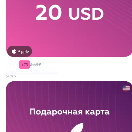
Apple
1 974
₽
-
34
%
2 990
₽
Apple & iTunes 20 USD США
20 USD