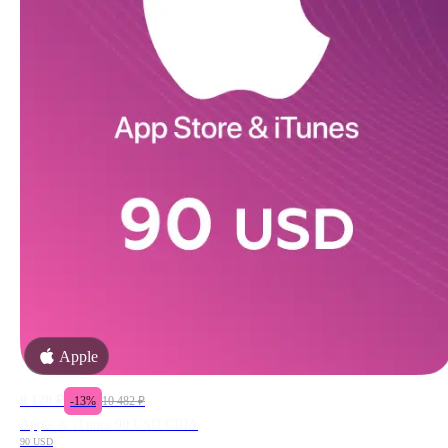
Apple
9 120
₽
-
13
%
10 482
₽
Apple & iTunes 90 USD США
90 USD