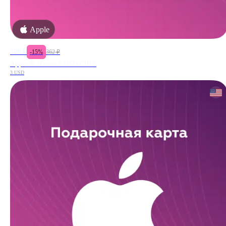
Apple
308
₽
-
15
%
362
₽
Apple & iTunes 3 USD США
3 USD