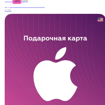
421
₽
-
20
%
526
₽
Apple & iTunes 4 USD США
4 USD