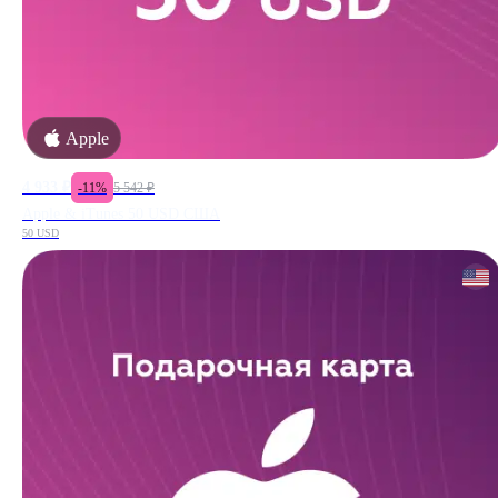
Apple
4 933
₽
-
11
%
5 542
₽
Apple & iTunes 50 USD США
50 USD