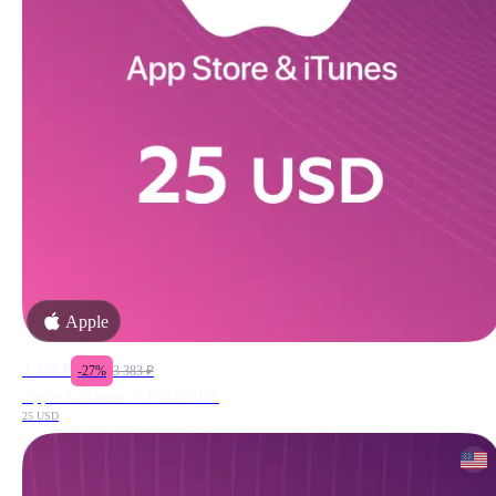
Apple
2 470
₽
-
27
%
3 383
₽
Apple & iTunes 25 USD США
25 USD