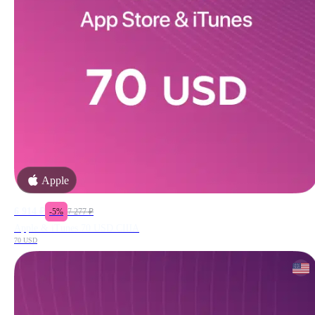
Apple
6 914
₽
-
5
%
7 277
₽
Apple & iTunes 70 USD США
70 USD