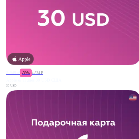
Apple
2 949
₽
-
39
%
4 834
₽
Apple & iTunes 30 USD США
30 USD