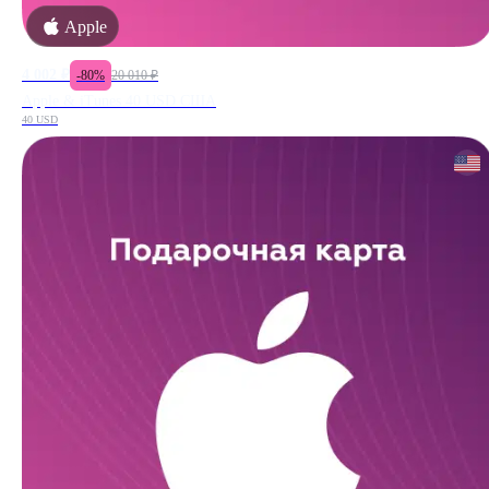
Apple
4 002
₽
-
80
%
20 010
₽
Apple & iTunes 40 USD США
40 USD