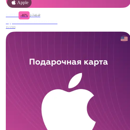
Apple
1 483
₽
-
46
%
2 746
₽
Apple & iTunes 15 USD США
15 USD