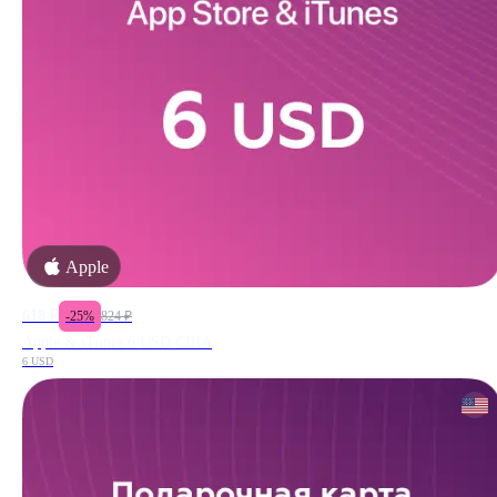
Apple
618
₽
-
25
%
824
₽
Apple & iTunes 6 USD США
6 USD