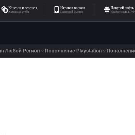
Консоли и сервисы
Игровая валюта
Покупай гифты
Комиссия от 0%
Пополняй быстро
Недоступные в РФ
am Любой Регион
Пополнение Playstation
Пополнение
Топ Издателей и Разработчиков
CAPCOM Co., Ltd
енческие игры
PlayStation PC LLC
игры
Electronic Arts
и
Bandai Namco Entertainment
Respawn
оры
BioWare
ьзовательские игры
ные игры
Смотреть все
ые игры
оступ
ь все
SD