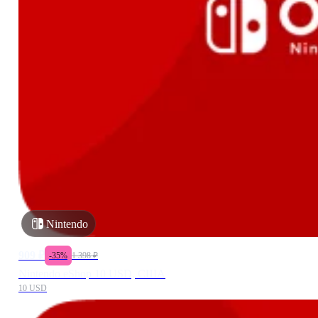
Nintendo
909
₽
-
35
%
1 398
₽
Nintendo eShop 10 USD, США
10 USD