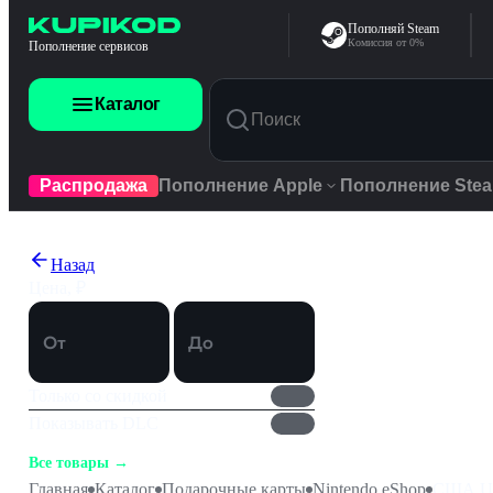
Перейти к содержимому
Пополняй Steam
Комиссия от 0%
Пополнение сервисов
Каталог
Распродажа
Пополнение Apple
Пополнение Ste
Платформы
Жанры
Игры
Назад
ПК
Экшены
Игры Steam
Приключ
Цена, ₽
ПК Rockstar Social Club PC
Ролевые 
Стратеги
Подарочные карты
Смотреть все
Инди
От
До
Симулят
Многопол
Спортив
Только со скидкой
Игровая валюта
Гонки
Показывать DLC
Казуальн
Ранний д
Все товары →
Подписки
Смотрет
Главная
Каталог
Подарочные карты
Nintendo eShop
США U