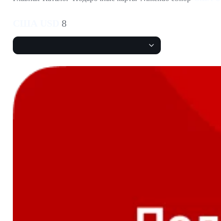
Весь каталог
США USD
8