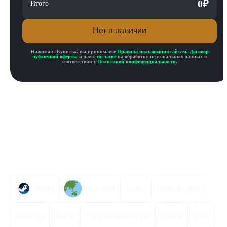
0
₽
Итого
Нет в наличии
Нажимая «
Купить
», вы принимаете
Правила пользования сайтом
,
Договор
публичной оферты
и даете
согласие
на обработку персональных данных в
соответствии с
Политикой конфиденциальности
.
Описание товара
Описание
Инструкция по активации
Характеристики
Steam
Весь мир
Game
Симуляторы
Декабрь
Инди
Спортивные игры
Гонки
2014