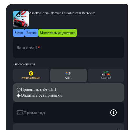
Assetto Corsa Ultimate Edition Steam Весь мир
Steam
Россия
Моментальная доставка
Ваш email
*
Способ оплаты
КупиКоинами
СБП
Картой
Привязать счёт СБП
Оплатить без привязки
Промокод