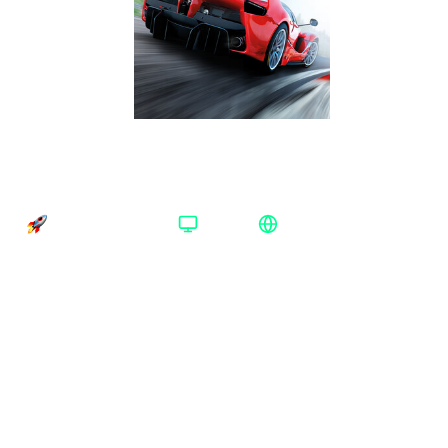
Assetto Corsa Ultimate Edition Steam Весь
мир
Время доставки
Платформа
Регион активации
Доставка до 30 минут
Steam
Весь мир
Платформа
:
Steam
Xbox One/Series
Steam
Издание
:
Ultimate Edition
Standard Edition
Ultimate Edition
Регион
:
Весь мир
Аргентина
Весь мир