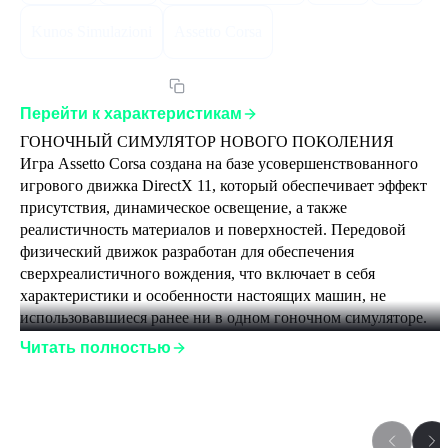
Kunos Simulazioni
Assetto Corsa
Артикул:
ACUEGLST
Перейти к характеристикам
ГОНОЧНЫЙ СИМУЛЯТОР НОВОГО ПОКОЛЕНИЯ
Игра Assetto Corsa создана на базе усовершенствованного 
игрового движка DirectX 11, который обеспечивает эффект 
присутствия, динамическое освещение, а также 
реалистичность материалов и поверхностей. Передовой 
физический движок разработан для обеспечения 
сверхреалистичного вождения, что включает в себя 
характеристики и особенности настоящих машин, не 
использовавшиеся ранее ни в одном гоночном симуляторе. 
Например, воспроизведение износа шин и симуляция их 
Читать полностью
теплопроводности, в том числе грэйнинг и пузырение, 
симуляция аэродинамики высокого уровня: подвижные 
аэродинамические детали, управляемые в режиме реального 
времени телеметрическими каналами ввода данных, 
Дополнения к игре