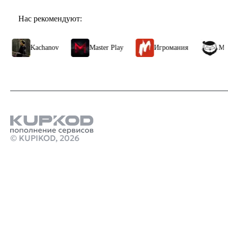
Нас рекомендуют:
Kachanov
Master Play
Игромания
МАРМАЖ
© KUPIKOD,
2026
Продукты
как выгодней всего пополнить баланс стим
Chatgpt 4 plus купить
Стим Россия
Купить игры Стим
Донат Love and Deepspace
Купить игру ключом