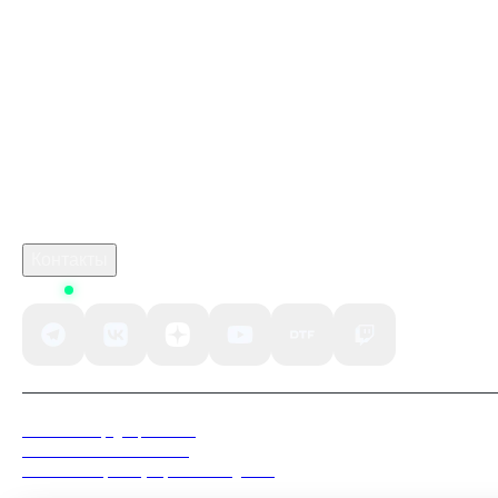
Купить ключ Battlefield 2042 Origin GL
marathon игра дата
монстер хантер сториес 3
crimson desert steam
Робуксы в Роблокс
Связаться с нами
Поддержка клиентов
B2B сотрудничество
По вопросам рекламы
Контакты
Status
Политика конфиденциальности
Пользовательское соглашение
Согласие на обработку персональных данных