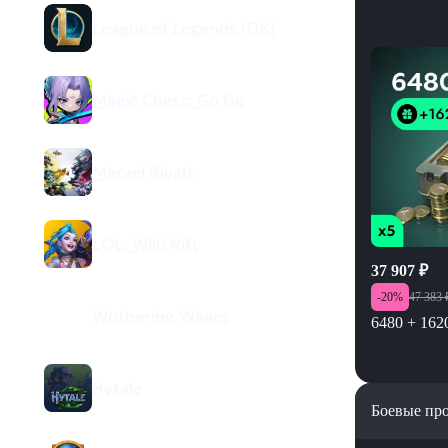
League of Legends (ПК)
Magic Chess: Go Go
Marvel Rivals
LOL: Wild Rift
37 907
₽
-
20
%
47 383
Wuthering Waves
6480 + 162
Hytale
Боевые пр