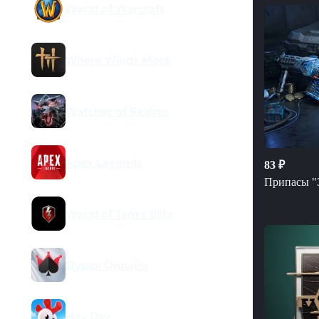
World of Warcraft
Where Winds Meet
Watcher of Realms
Apex Legends
83
₽
Припасы "
World of Tanks Blitz
Дурак Онлайн
Hay Day