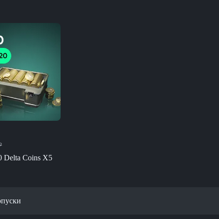
₽
0 Delta Coins X5
опуски