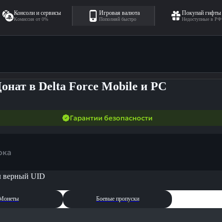
Консоли и сервисы
Игровая валюта
Покупай гифты
Комиссия от 0%
Пополняй быстро
Недоступные в РФ
онат в Delta Force Mobile и PC
Гарантии безопасности
ока
л верный UID
Монеты
Боевые пропуски