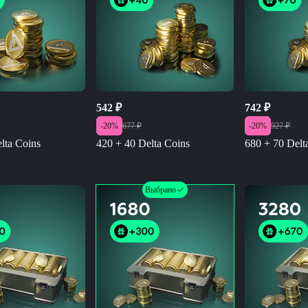
542
₽
742
₽
-
20
%
677
₽
-
20
%
927
₽
lta Coins
420 + 40 Delta Coins
680 + 70 Delt
Выбрано