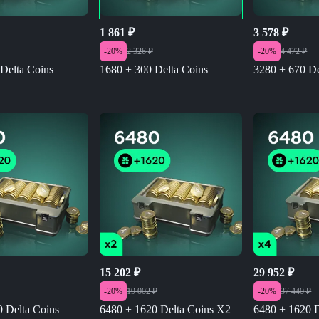
1 861
₽
3 578
₽
-
20
%
2 326
₽
-
20
%
4 472
₽
Delta Coins
1680 + 300 Delta Coins
3280 + 670 De
15 202
₽
29 952
₽
-
20
%
19 002
₽
-
20
%
37 440
₽
 Delta Coins
6480 + 1620 Delta Coins X2
6480 + 1620 