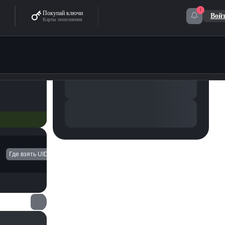
1
Покупай ключи
Вой
Карты пополнения
Где взять UID