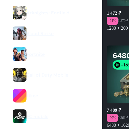
Arknights: Endfield
1 472
₽
-
21
%
1 870
₽
1280 + 200 
Blood Strike
Fortnite
Call of Duty Mobile
Likee
7 489
₽
FC mobile
-
20
%
9 361
₽
6480 + 1620