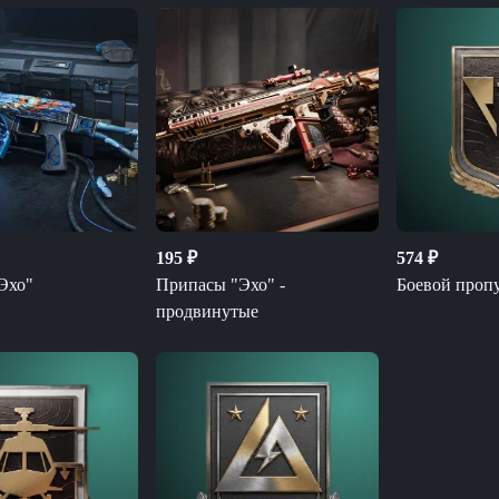
195
₽
574
₽
Эхо"
Припасы "Эхо" -
Боевой проп
продвинутые