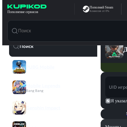
Перейти к содержимому
Пополняй Steam
Комиссия от 0%
Пополнение сервисов
Д
PUBG Mobile
Mobile Legends
UID игр
Bang Bang
Я указа
Genshin Impact
Монеты