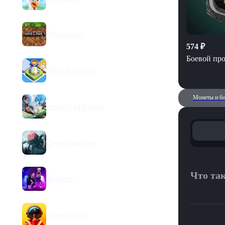
Minecraft
574
₽
Боевой пр
Tiles Survive
Монеты и бо
Honor of kings
Once human
Что так
Zepeto
Delta For
Super Sus
элитного