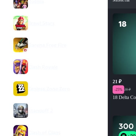
Roblox
Brawl Stars
Garena Free Fire
Clash Royale
21
₽
Zenless Zone Zero
-
25
%
28
₽
18 Delta Co
Standoff 2
Clash of Clans