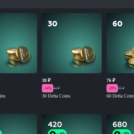
38
₽
76
₽
-
14
%
44
₽
-
20
%
95
₽
ins
30 Delta Coins
60 Delta Coin