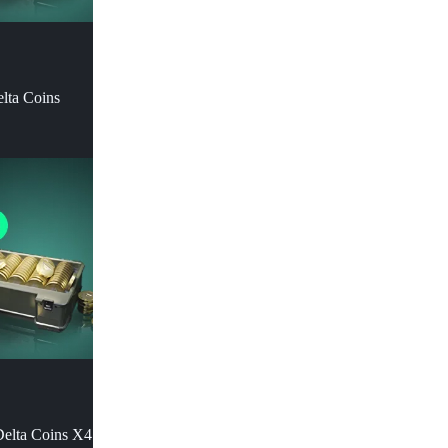
lta Coins
Delta Coins X4