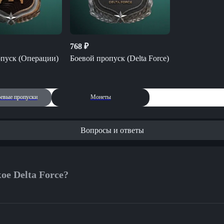
768
₽
опуск (Операции)
Боевой пропуск (Delta Force)
евые пропуски
Монеты
Вопросы и ответы
ое Delta Force?
ce — тактический шутер от первого лица, где ты становишься бо
 спецподразделения и выполняешь миссии по всему миру: уничт