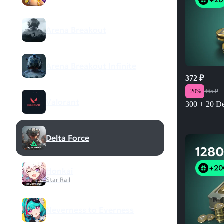
Arena Breakout
Arena Breakout Infinite
372
₽
-
20
%
465
₽
Valorant
300 + 20 De
Delta Force
Honkai
Star Rail
Neverness to Everness