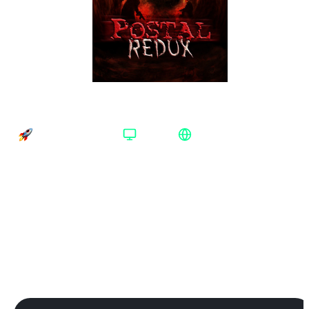
POSTAL Redux Steam Весь мир
Время доставки
Платформа
Регион активации
Доставка до 30 минут
Steam
Весь мир
Платформа
:
Steam
Steam
Издание
:
Standard Edition
Standard Edition
Регион
:
Весь мир
Весь мир