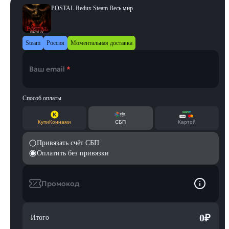
POSTAL Redux Steam Весь мир
Steam
Россия
Моментальная доставка
Ваш email
*
Способ оплаты
КупиКоинами
СБП
Картой
Привязать счёт СБП
Оплатить без привязки
Промокод
0
₽
Итого