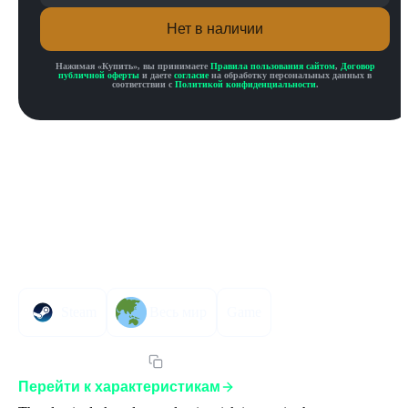
Нет в наличии
Нажимая «
Купить
», вы принимаете
Правила пользования сайтом
,
Договор
публичной оферты
и даете
согласие
на обработку персональных данных в
соответствии с
Политикой конфиденциальности
.
Описание товара
Описание
Инструкция по активации
Характеристики
Steam
Весь мир
Game
Артикул:
PRSEGLST
Перейти к характеристикам