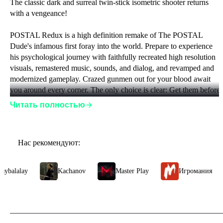
The classic dark and surreal twin-stick isometric shooter returns 
with a vengeance!
POSTAL Redux is a high definition remake of The POSTAL 
Dude's infamous first foray into the world. Prepare to experience 
his psychological journey with faithfully recreated high resolution 
visuals, remastered music, sounds, and dialog, and revamped and 
modernized gameplay. Crazed gunmen out for your blood await 
you around every corner. The only choice is clear: Get them before 
they get you. Fight back with a devastating arsenal as you make 
Читать полностью
your way through a violence-stricken town.
It's time to relive the madness of GOING POSTAL!
Нас рекомендуют:
Online Co-op: Go POSTAL together with up to four players!
ybalalay
Kachanov
Master Play
Игромания
Join up with your friends to wreak carnage together.
Online Deathmatch: Engage in free-for-all frenzies with up to
eight players!
Brand new Rampage mode: Take aim for the high score in 
this frantic mode that awards points for sustained kill streaks, 