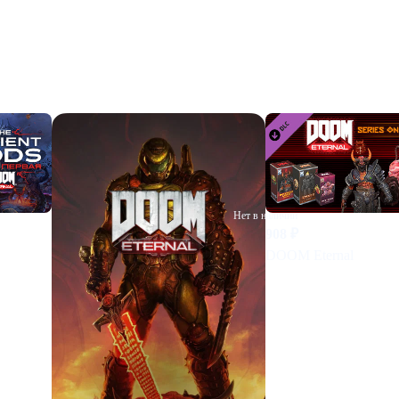
на пользу.
ами других игроков.
Нет в наличии
908
₽
DOOM Eternal