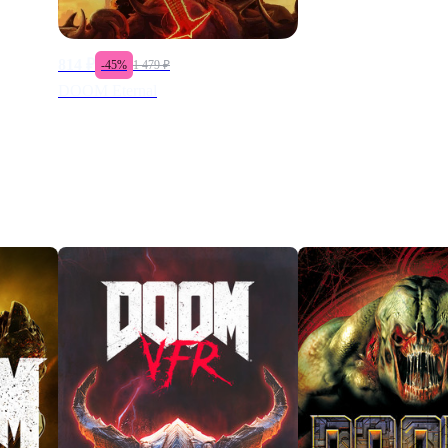
814
₽
-
45
%
1 479
₽
DOOM Eternal