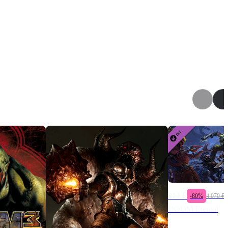
814
₽
-
80
%
4 070
₽
DOOM Eternal