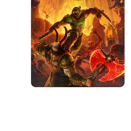
Пл
Весь каталог
S
Изд
S
Рег
Р
Описание товара