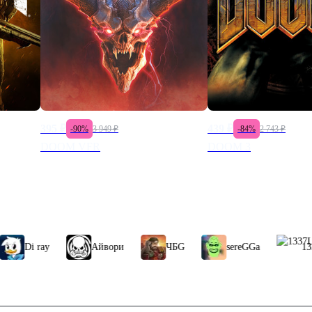
395
₽
439
₽
-
90
%
3 949
₽
-
84
%
2 743
₽
DOOM VFR
DOOM 3
Айвори
ЧБG
sereGGa
1337LikeR