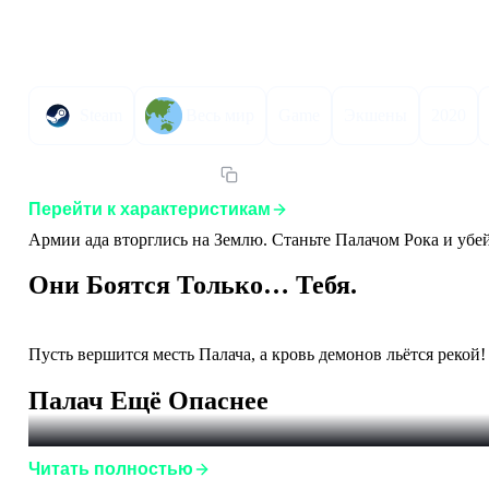
Описание
Инструкция по активации
Характер
Steam
Весь мир
Game
Экшены
2020
Артикул:
DOOMET-STPC
Перейти к характеристикам
Армии ада вторглись на Землю. Станьте Палачом Рока и убей
Они Боятся Только… Тебя.
Пусть вершится месть Палача, а кровь демонов льётся рекой!
Палач Ещё Опаснее
Читать полностью
Улучшенные огнемёт, клинок, пушки и бронекостюм сделают 