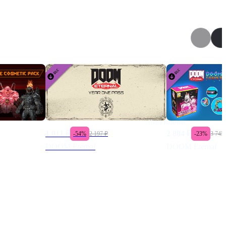
Нет в наличии
1 011
₽
2 884
₽
-
54
%
2 197
₽
-
23
%
3 745
DOOM Eternal
DOOM Eternal