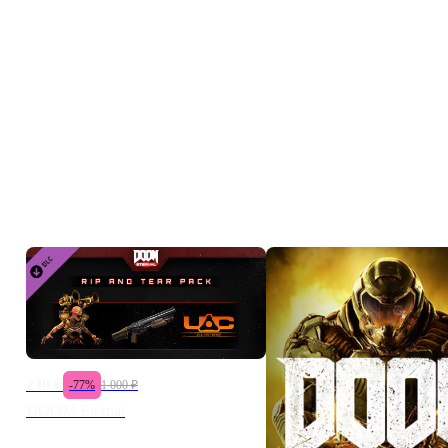
Игры серии
230
₽
-
77
%
1 000
₽
DOOM Eternal