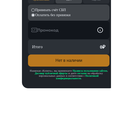
Привязать счёт СБП
Оплатить без привязки
Промокод
0
₽
Итого
Нет в наличии
Нажимая «
Купить
», вы принимаете
Правила пользования сайтом
,
Договор публичной оферты
и даете
согласие
на обработку
персональных данных в соответствии с
Политикой
конфиденциальности
.