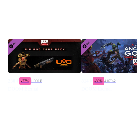
Нечистая Троица
Дополнения к игре
Убивайте демонов, сжигайте их, кромсайте бензопилой себе 
Готовьтесь К Battlemode
Палачу Рока предстоит бескомпромиссное сражение с демон
230
₽
814
₽
-
77
%
1 000
₽
-
80
%
4 070
₽
DOOM Eternal
DOOM Eternal