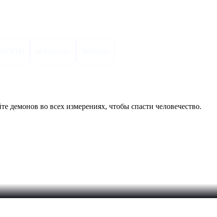
истики
DOOM
id Software
Bethesda
те демонов во всех измерениях, чтобы спасти человечество.
вас ещё сильнее и смертоноснее.