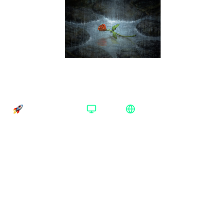
Amnesia: The Dark Descent Steam Весь
мир
Время доставки
Платформа
Регион активации
Доставка до 30 минут
Steam
Весь мир
Платформа
:
Steam
Steam
Издание
:
Standard Edition
Standard Edition
Регион
:
Весь мир
Весь мир