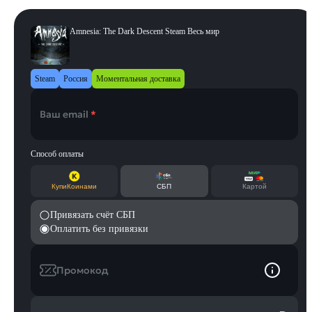
Amnesia: The Dark Descent Steam Весь мир
Steam
Россия
Моментальная доставка
Ваш email
*
Способ оплаты
КупиКоинами
СБП
Картой
Привязать счёт СБП
Оплатить без привязки
Промокод