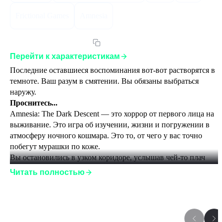
Frictional Games
Amnesia
Артикул:
ATDDSEGLST
Перейти к характеристикам
Последние оставшиеся воспоминания вот-вот растворятся в 
темноте. Ваш разум в смятении. Вы обязаны выбраться 
наружу.
Проснитесь...
Amnesia: The Dark Descent — это хоррор от первого лица на 
выживание. Это игра об изучении, жизни и погружении в 
атмосферу ночного кошмара. Это то, от чего у вас точно 
побегут мурашки по коже.
Вы остановились в узком коридоре, услышав чей-то плач 
вдалеке.
Читать полностью
И он становится все ближе.
Изучайте...
В Amnesia: The Dark Descent вы будете играть роль Даниеля, 
проснувшегося в безлюдном замке и почти ничего не 
Игры серии