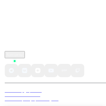
Купить ключом Девил Май Край 4 Спешл Эдишн в
Стим
marathon стим
monster hunter 3
crimson desert стим
Робуксы в Роблокс
Связаться с нами
Поддержка клиентов
B2B сотрудничество
По вопросам рекламы
Контакты
Status
Политика конфиденциальности
Пользовательское соглашение
Согласие на обработку персональных данных