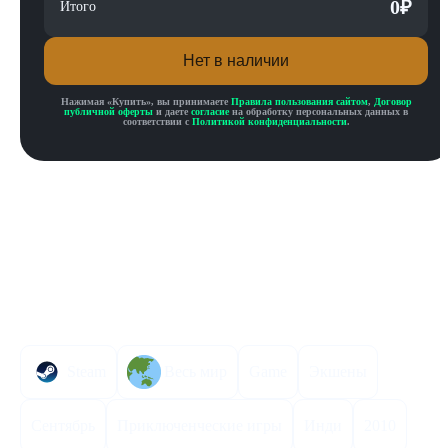
0
₽
Итого
Нет в наличии
Нажимая «
Купить
», вы принимаете
Правила пользования сайтом
,
Договор
публичной оферты
и даете
согласие
на обработку персональных данных в
соответствии с
Политикой конфиденциальности
.
Описание товара
Описание
Инструкция по активации
Характеристики
Steam
Весь мир
Game
Экшены
Сентябрь
Приключенческие игры
Инди
2010