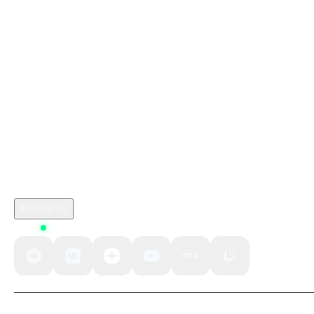
Купить игры Стим
Донат в Dragonheir
Купить игру ключом
Купить ключ Detroit: Become Human Steam
марафон игра 2026 купить
Промокод Mobile Legends: Bang Bang Kupikod
скачать crimson desert на пк
Робуксы в Роблокс
Связаться с нами
Поддержка клиентов
B2B сотрудничество
По вопросам рекламы
Контакты
Status