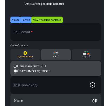
Amnesia Fortnight Steam Весь мир
Steam
Россия
Моментальная доставка
Ваш email
*
Способ оплаты
КупиКоинами
СБП
Картой
Привязать счёт СБП
Оплатить без привязки
Промокод
0
₽
Итого