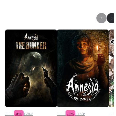
Игры серии
Нет в наличи
212
₽
324
₽
427
-
88
%
1 766
₽
-
78
%
1 472
₽