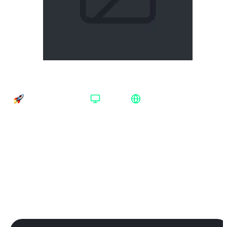
Amnesia Fortnight Steam Весь мир
Время доставки
Платформа
Регион активации
Доставка до 30 минут
Steam
Весь мир
Платформа
:
Steam
Steam
Издание
:
Standard Edition
Standard Edition
Регион
:
Весь мир
Весь мир