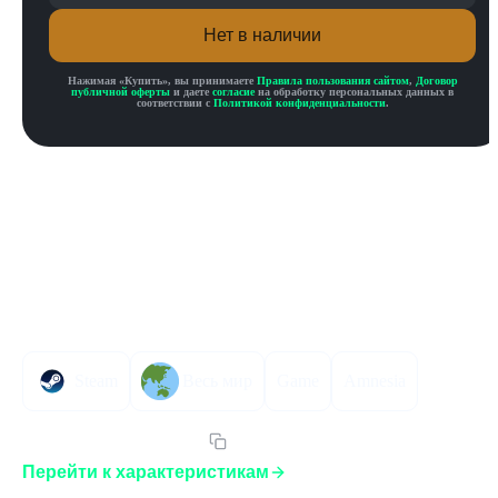
Нет в наличии
Нажимая «
Купить
», вы принимаете
Правила пользования сайтом
,
Договор
публичной оферты
и даете
согласие
на обработку персональных данных в
соответствии с
Политикой конфиденциальности
.
Описание товара
Описание
Инструкция по активации
Характеристики
Steam
Весь мир
Game
Amnesia
Артикул:
14AF2SEGLST
Перейти к характеристикам