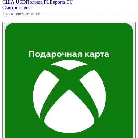
США USD
Польша PL
Европа EU
Смотреть все
Главная
Каталог
Купить подарочную карту Карта оплаты Xbo