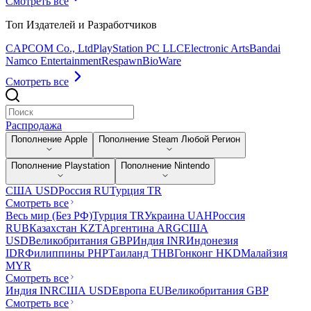
Смотреть все
Топ Издателей и Разработчиков
CAPCOM Co., Ltd
PlayStation PC LLC
Electronic Arts
Bandai
Namco Entertainment
Respawn
BioWare
Смотреть все
Распродажа
Пополнение Apple
Пополнение Steam Любой Регион
Пополнение Playstation
Пополнение Nintendo
США USD
Россия RU
Турция TR
Смотреть все
Весь мир (Без РФ)
Турция TR
Украина UAH
Россия
RUB
Казахстан KZT
Аргентина ARG
США
USD
Великобритания GBP
Индия INR
Индонезия
IDR
Филиппины PHP
Таиланд THB
Гонконг HKD
Малайзия
MYR
Смотреть все
Индия INR
США USD
Европа EU
Великобритания GBP
Смотреть все