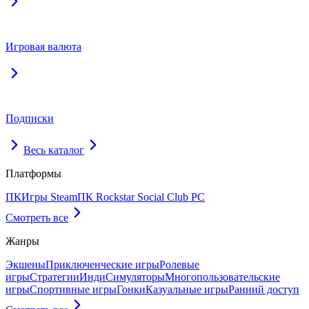
Игровая валюта
Подписки
Весь каталог
Платформы
ПК
Игры Steam
ПК Rockstar Social Club PC
Смотреть все
Жанры
Экшены
Приключенческие игры
Ролевые
игры
Стратегии
Инди
Симуляторы
Многопользовательские
игры
Спортивные игры
Гонки
Казуальные игры
Ранний доступ