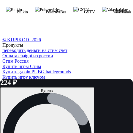
Bulkin
PoleznyiBes
GSTV
Valaybalala
© KUPIKOD,
2026
Продукты
переводить деньги на стим счет
Оплата chatgpt из россии
Стим Россия
Купить игры Стим
Купить g-coin PUBG battlegrounds
Купить игру ключом
224
₽
Купить ключом Мафия 3 Дефинитив Эдишн в Стим
marathon предзаказ
Купить
monster hunter stories 3 скачать
кримсон дезерт купить
Робуксы в Роблокс
Связаться с нами
Поддержка клиентов
B2B сотрудничество
По вопросам рекламы
Контакты