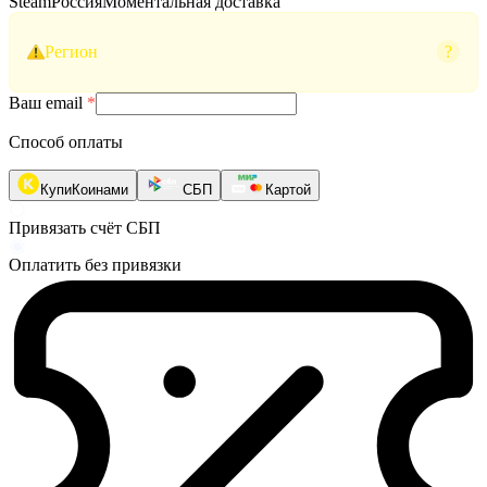
Steam
Россия
Моментальная доставка
Регион
?
Ваш email
*
Способ оплаты
КупиКоинами
СБП
Картой
Привязать счёт СБП
Оплатить без привязки