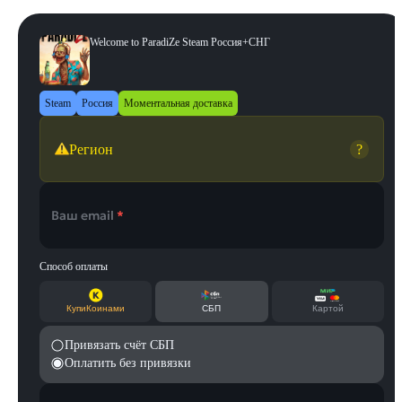
Welcome to ParadiZe Steam Россия+СНГ
Steam
Россия
Моментальная доставка
Регион
?
Ваш email
*
Способ оплаты
КупиКоинами
СБП
Картой
Привязать счёт СБП
Оплатить без привязки