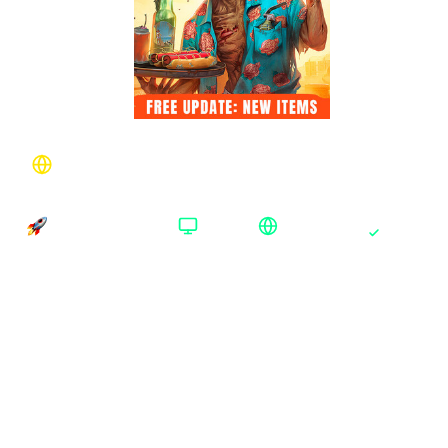
Welcome to ParadiZe Steam Россия+СНГ
Территория активации
Время доставки
Платформа
Доступно в РФ
Доставка до 15 минут
Steam
Платформа
:
Steam
Steam
Издание
:
Standard Edition
Standard Edition
Zombot Edition
Регион
:
Россия+СНГ
Весь мир
Россия+СНГ