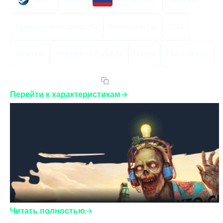
Приключенческие игры
Ролевые игры
2024
Февраль
Welcome to ParadiZe
Nacon
Eko Software
Артикул:
WTPSERUCISST
Перейти к характеристикам
Читать полностью