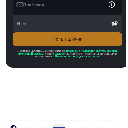
Промокод
0
₽
Итого
Нет в наличии
Нажимая «
Купить
», вы принимаете
Правила пользования сайтом
,
Договор
публичной оферты
и даете
согласие
на обработку персональных данных в
соответствии с
Политикой конфиденциальности
.
Описание товара
Описание
Инструкция по активации
Характеристики
Steam
Game
Россия+СНГ
Экшены