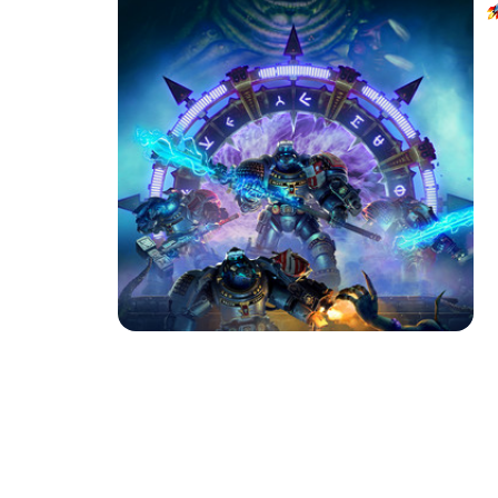
Весь каталог
Пл
S
Изд
S
Рег
В
Описание товара