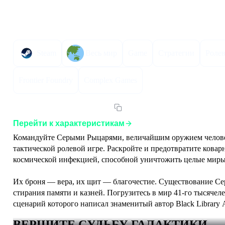
Описание
Инструкция по активации
Характер
Steam
Весь мир
Game
Стратегии
Роле
Frontier Foundry
Complex Games
Артикул:
W40KCGDSEGLST
Перейти к характеристикам
Командуйте Серыми Рыцарями, величайшим оружием человеч
тактической ролевой игре. Раскройте и предотвратите кова
космической инфекцией, способной уничтожить целые миры
Их броня — вера, их щит — благочестие. Существование С
стирания памяти и казней. Погрузитесь в мир 41-го тысячел
сценарий которого написал знаменитый автор Black Library
ВЕРШИТЕ СУДЬБУ ГАЛАКТИКИ