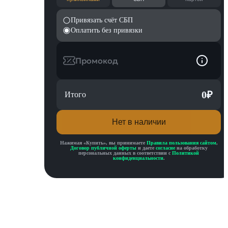
Привязать счёт СБП
Оплатить без привязки
Промокод
0
₽
Итого
Нет в наличии
Нажимая «
Купить
», вы принимаете
Правила пользования сайтом
,
Договор публичной оферты
и даете
согласие
на обработку
персональных данных в соответствии с
Политикой
конфиденциальности
.