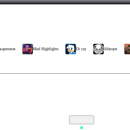
ков
Mad Highlights
Di ray
Айвори
ЧБ
сследуйте древние тайны и участвуйте в боевых операциях на 
цвет поражает все, к чему прикоснулся; от ваших решений зави
Связаться с нами
ьно можно пополнить стим
Поддержка клиентов
chatgpt plus из россии
B2B сотрудничество
По вопросам рекламы
 Стим
Контакты
ss of Victory: Nikke
Status