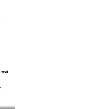
s
ской 
ю 
 