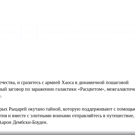
истики
вые игры
2022
Warhammer 40;000: Chaos Gate - Daemonhunter
ества, и сразитесь с армией Хаоса в динамичной пошаговой 
рный заговор по заражению галактики «Расцветом», межгалактиче
.
ерых Рыцарей окутано тайной, которую поддерживают с помощь
етия и вместе с элитными воинами отправляйтесь в путешествие,
 Аарон Дембски-Боуден.