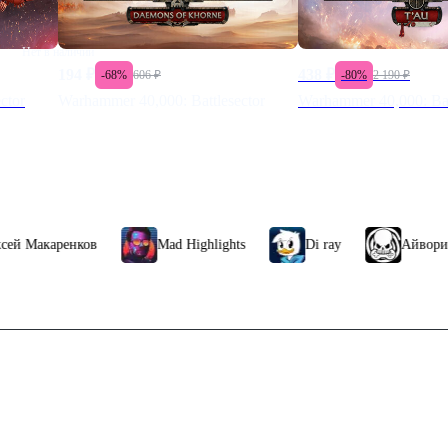
Нет в наличии
194
₽
438
₽
-
68
%
606
₽
-
80
%
2 190
₽
ctor
Warhammer 40,000: Battlesector
Warhammer 40,000: Bat
ренков
Mad Highlights
Di ray
Айвори
Связаться с нами
ь стим кошелек в россии 2025
Поддержка клиентов
plus
B2B сотрудничество