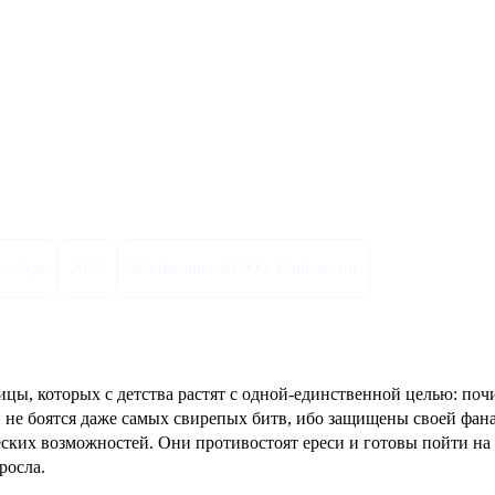
истики
екабрь
2022
Warhammer 40;000: Battlesector
ы, которых с детства растят с одной-единственной целью: почи
не боятся даже самых свирепых битв, ибо защищены своей фан
ских возможностей. Они противостоят ереси и готовы пойти на 
росла.