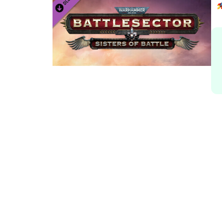
Весь каталог
Пл
S
Изд
T
S
Рег
В