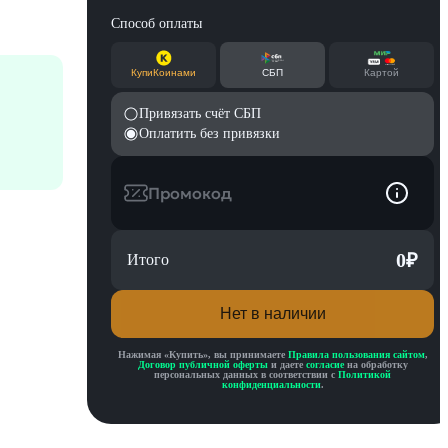
Способ оплаты
КупиКоинами
СБП
Картой
Привязать счёт СБП
Оплатить без привязки
Промокод
0
₽
Итого
Нет в наличии
Нажимая «
Купить
», вы принимаете
Правила пользования сайтом
,
Договор публичной оферты
и даете
согласие
на обработку
персональных данных в соответствии с
Политикой
конфиденциальности
.