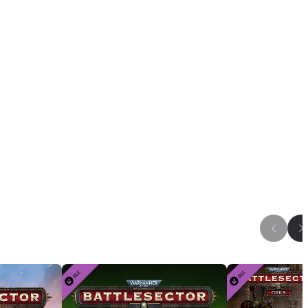
ароду 
ржатся 
ных в 
. 
ого, у 