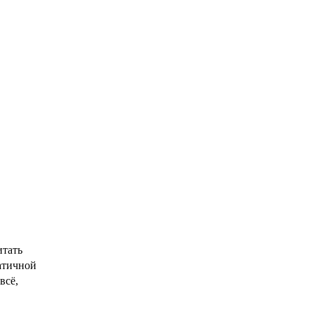
тать 
атичной 
всё, 