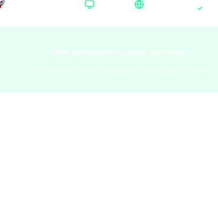
Время доставки
Платформа
Территория активации
Доставка до 30 минут
Steam
Доступно в РФ
Это дополнительный контент
Для запуска требуется Steam-версия основной игры
атформа
:
Steam
team
ание
:
Sisters of Battle
yranid Elites
Blood Angels Elites
Daemons of Khorne
T'au
isters of Battle
Necrons
Astra Militarum
ион
:
Россия+СНГ
есь мир
Россия+СНГ