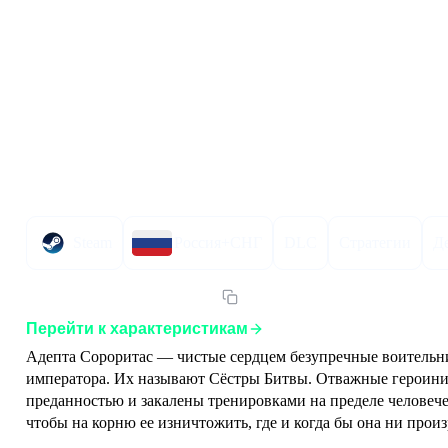
Описание товара
Описание
Инструкция по активации
Характер
Steam
Россия+СНГ
DLC
Стратегии
Д
Артикул:
W4BSOBRUCISST
Перейти к характеристикам
Адепта Сороритас — чистые сердцем безупречные воительниц
императора. Их называют Сёстры Битвы. Отважные героини 
преданностью и закалены тренировками на пределе человече
чтобы на корню ее изничтожить, где и когда бы она ни произ