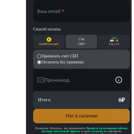
Ваш email
*
Способ оплаты
КупиКоинами
СБП
Картой
США
Привязать счёт СБП
Оплатить без привязки
Промокод
0
₽
Итого
Нет в наличии
Нажимая «
Купить
», вы принимаете
Правила пользования сайтом
,
Договор публичной оферты
и даете
согласие
на обработку