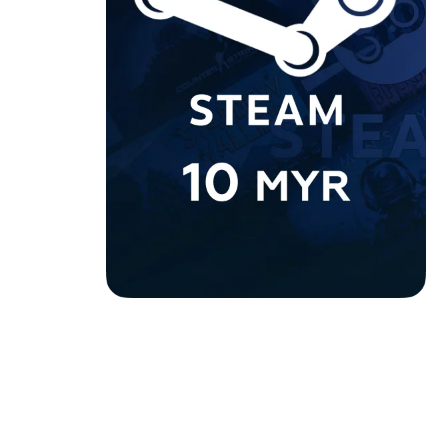
Пл
Весь каталог
S
Но
5
Рег
К
В
М
Описание товара