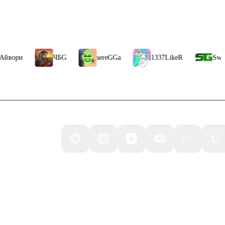
ить на 
работы 
ри
ЧБG
sereGGa
1337LikeR
Swich Ga
рты 
 
альное 