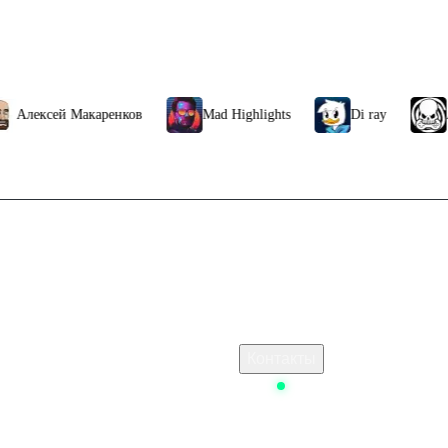
числится на баланс аккаунта. Эти средства можно свободно трат
или виртуальной валюты, подписки на сервисы, программы для 
ексей Макаренков
Mad Highlights
Di ray
Айво
 может ограничивать активацию за его пределами. Средства с ка
ктивации необходим аккаунт Steam с регионом, соответствующим
, не переплачивая за конвертацию валют или комиссии. Это иде
Связаться с нами
аться контентом без ограничений.
тим через тинькофф
Поддержка клиентов
ey купить
B2B сотрудничество
По вопросам рекламы
 Стим
Контакты
i: Star Rail
Status
 ключом
Metro: Last Light Redux Steam