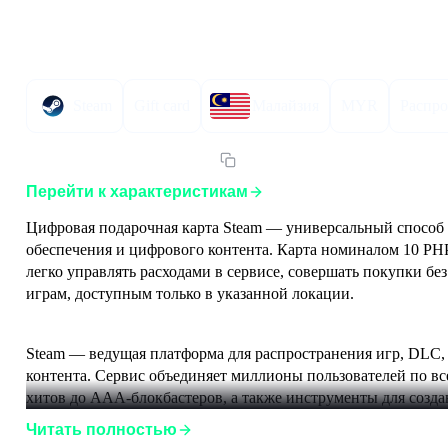
Описание
Инструкция по активации
Характер
Steam
Gift card
Малайзия
MYR
Распр
Артикул:
STEAMGC10MYR
Перейти к характеристикам
Цифровая подарочная карта Steam — универсальный способ 
обеспечения и цифрового контента. Карта номиналом 10 PHP
легко управлять расходами в сервисе, совершать покупки бе
играм, доступным только в указанной локации.
Steam — ведущая платформа для распространения игр, DLC,
контента. Сервис объединяет миллионы пользователей по все
хитов до AAA-блокбастеров, а также инструменты для созда
Читать полностью