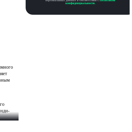
персональных данных в соответствии с
Политикой
конфиденциальности
.
ммного 
яет 
ивным 
го 
инди-