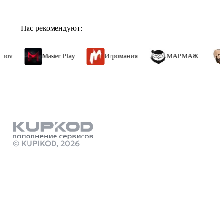
Как использовать карту 

После активации карты в разделе «Кошелек» Steam 10 PHP за
покупку игр, дополнений (DLC), внутриигровых предметов 
Нас рекомендуют:
и творчества, а также оформление подарков для друзей.
Master Play
Игромания
МАРМАЖ
Ал
Карта действует бессрочно, но привязка к региону Малайзия
нельзя вывести или конвертировать в другую валюту. Для а
Малайзии.
Подарочная карта Steam — удобный способ пополнить баланс
Продукты
решение для тех, кто ценит свободу выбора и хочет наслажд
Пополнить с
© KUPIKOD,
2026
Ps store turk
Стим Россия
Купить игры
Донат в Honka
Купить игру
Купить ключ 