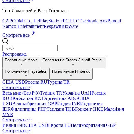
Смотреть все
Топ Издателей и Разработчиков
CAPCOM Co., Ltd
PlayStation PC LLC
Electronic Arts
Bandai
Namco Entertainment
Respawn
BioWare
Смотреть все
Распродажа
Пополнение Apple
Пополнение Steam Любой Регион
Пополнение Playstation
Пополнение Nintendo
США USD
Россия RU
Турция TR
Смотреть все
Весь мир (Без РФ)
Турция TR
Украина UAH
Россия
RUB
Казахстан KZT
Аргентина ARG
США
USD
Великобритания GBP
Индия INR
Индонезия
IDR
Филиппины PHP
Таиланд THB
Гонконг HKD
Малайзия
MYR
Смотреть все
Индия INR
США USD
Европа EU
Великобритания GBP
Смотреть все