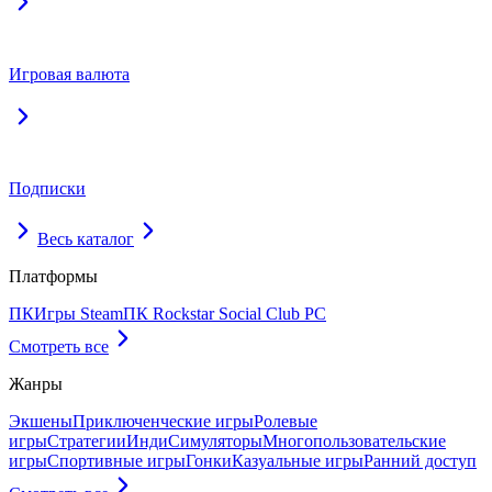
Игровая валюта
Подписки
Весь каталог
Платформы
ПК
Игры Steam
ПК Rockstar Social Club PC
Смотреть все
Жанры
Экшены
Приключенческие игры
Ролевые
игры
Стратегии
Инди
Симуляторы
Многопользовательские
игры
Спортивные игры
Гонки
Казуальные игры
Ранний доступ