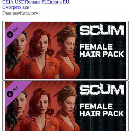
США USD
Польша PL
Европа EU
Смотреть все
Главная
Каталог
Купить ключ DLC SCUM Female Hair Pack St