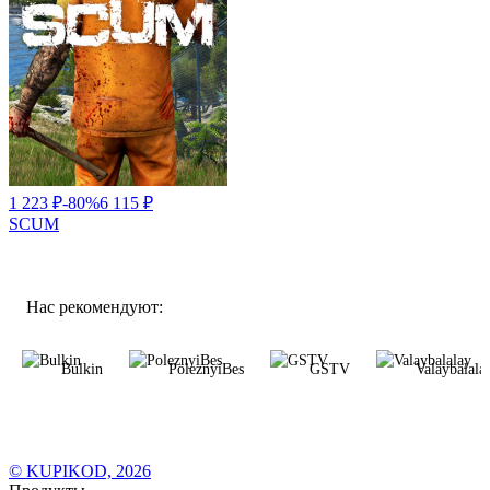
1 223
₽
-
80
%
6 115
₽
SCUM
Нас рекомендуют:
Bulkin
PoleznyiBes
GSTV
Valaybalala
© KUPIKOD,
2026