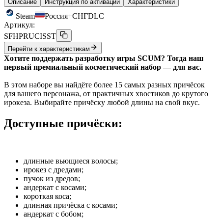
Описание
Инструкция по активации
Характеристики
Steam
Россия+СНГ
DLC
Артикул:
SFHPRUCISST
Перейти к характеристикам
Хотите поддержать разработку игры SCUM? Тогда наш
первый премиальный косметический набор — для вас.
В этом наборе вы найдёте более 15 самых разных причёсок
для вашего персонажа, от практичных хвостиков до крутого
ирокеза. Выбирайте причёску любой длины на свой вкус.
Доступные причёски:
длинные вьющиеся волосы;
ирокез с дредами;
пучок из дредов;
андеркат с косами;
короткая коса;
длинная причёска с косами;
андеркат с бобом;