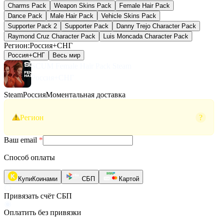
Charms Pack
Weapon Skins Pack
Female Hair Pack
Dance Pack
Male Hair Pack
Vehicle Skins Pack
Supporter Pack 2
Supporter Pack
Danny Trejo Character Pack
Raymond Cruz Character Pack
Luis Moncada Character Pack
Регион
:
Россия+СНГ
Россия+СНГ
Весь мир
SCUM Female Hair Pack Steam
Россия+СНГ
Steam
Россия
Моментальная доставка
Регион
?
Ваш email
*
Способ оплаты
КупиКоинами
СБП
Картой
Привязать счёт СБП
Оплатить без привязки