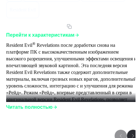
Resident Evil
Артикул:
69RERSERUCISST
Перейти к характеристикам
®
Resident Evil
 Revelations после доработки снова на 
платформе ПК с высококачественным изображением 
высокого разрешения, улучшенными эффектами освещения и 
впечатляющей звуковой картиной. Эта последняя версия 
Resident Evil Revelations также содержит дополнительные 
материалы, включая грозных новых врагов, дополнительный 
уровень сложности, интеграцию с и улучшения для режима 
«Рейд». Режим «Рейд», впервые представленный в серии в 
оригинальной версии Resident Evil Revelations, позволяет 
игрокам играть по сети в кооперативном режиме или в 
Читать полностью
одиночку в однопользовательском режиме, выполнять 
разнообразные задания и побеждать орды врагов, повышать 
уровень персонажей и улучшать оружие. Новое оружие, 
новые наборы умений и новые игровые персонажи, включая 
Игры серии