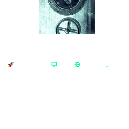
Resident Evil Revelations Steam
Россия+СНГ
Территория активации
Время доставки
Платформа
Доступно в РФ
Доставка до 30 минут
Steam
Платформа
:
Steam
Steam
Xbox One/Series
Издание
:
Standard Edition
Standard Edition
Регион
:
Россия+СНГ
Россия+СНГ
Весь мир
Аргентина