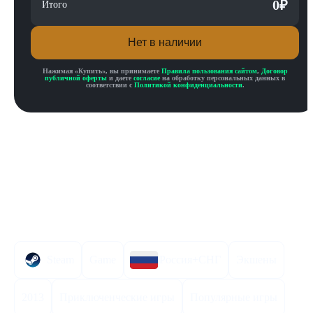
0
₽
Итого
Нет в наличии
Нажимая «
Купить
», вы принимаете
Правила пользования сайтом
,
Договор
публичной оферты
и даете
согласие
на обработку персональных данных в
соответствии с
Политикой конфиденциальности
.
Описание товара
Описание
Инструкция по активации
Характеристики
Steam
Game
Россия+СНГ
Экшены
2013
Приключенческие игры
Популярные игры