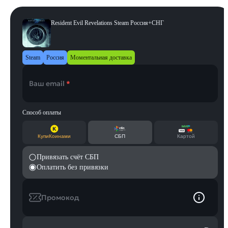
Resident Evil Revelations Steam Россия+СНГ
Steam
Россия
Моментальная доставка
Ваш email
*
Способ оплаты
КупиКоинами
СБП
Картой
Привязать счёт СБП
Оплатить без привязки
Промокод