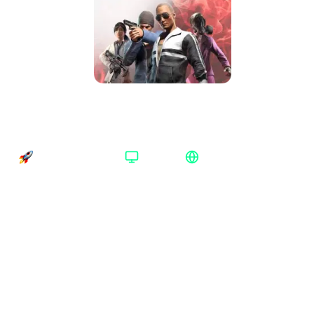
PUBG Mobile 3850 UC Midasbuy Весь
мир
Время доставки
Платформа
Регион активации
Доставка до 30 минут
Midasbuy
Весь мир
Платформа
:
Midasbuy
Midasbuy
Номинал
:
3850 UC
60 UC
120 UC
180 UC
240 UC
325 UC
660 UC
985 UC
1320 UC
1800 UC
2460 UC
3850 UC
5650 UC
8100 UC
11950 UC
16200 UC
24300 UC