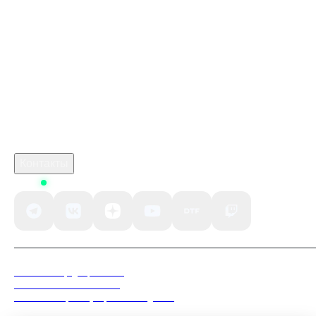
Купить ключом Дед Айленд Дефинитив Эдишн в
Стим
марафон игра 2026 купить
monster hunter stories 3 cheat
кримсон дезерт
Робуксы в Роблокс
Связаться с нами
Поддержка клиентов
B2B сотрудничество
По вопросам рекламы
Контакты
Status
Политика конфиденциальности
Пользовательское соглашение
Согласие на обработку персональных данных