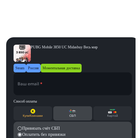
32400 UC
40500 UC
Регион
:
Весь мир
Весь мир
PUBG Mobile 3850 UC Midasbuy Весь мир
Steam
Россия
Моментальная доставка
Ваш email
*
Способ оплаты
КупиКоинами
СБП
Картой
Привязать счёт СБП
Оплатить без привязки