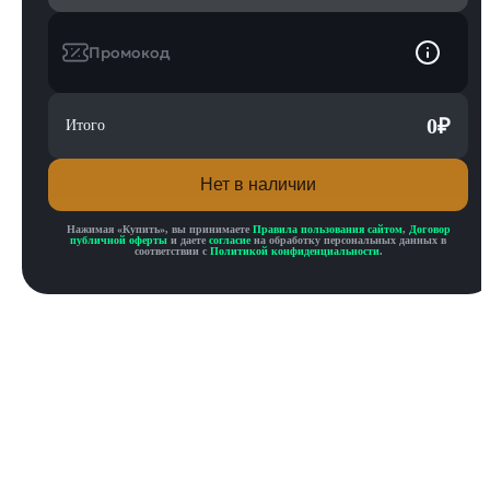
Промокод
0
₽
Итого
Нет в наличии
Нажимая «
Купить
», вы принимаете
Правила пользования сайтом
,
Договор
публичной оферты
и даете
согласие
на обработку персональных данных в
соответствии с
Политикой конфиденциальности
.
Описание товара
Описание
Инструкция по активации
Характеристики