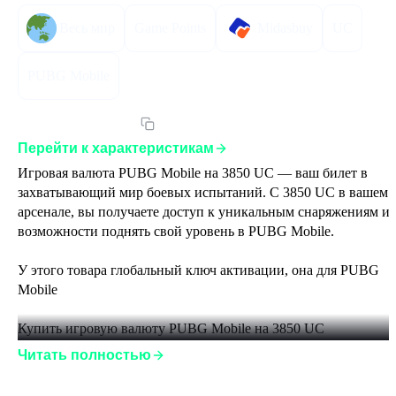
Весь мир
Game Points
Midasbuy
UC
PUBG Mobile
Артикул:
PUBG3850
Перейти к характеристикам
Игровая валюта PUBG Mobile на 3850 UC — ваш билет в 
захватывающий мир боевых испытаний. С 3850 UC в вашем 
арсенале, вы получаете доступ к уникальным снаряжениям и 
возможности поднять свой уровень в PUBG Mobile. 

У этого товара глобальный ключ активации, она для PUBG 
Mobile 

Купить игровую валюту PUBG Mobile на 3850 UC 

Читать полностью
Инструкция по активации: 

1. Откройте свой аккаунт в PUBG Mobile и скопируйте ID. 
