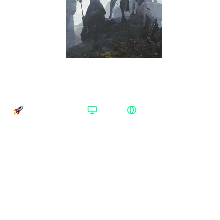
NieR Replicant ver.1.22474487139... Steam
Весь мир
Время доставки
Платформа
Регион активации
Доставка до 30 минут
Steam
Весь мир
Платформа
:
Steam
Steam
Xbox One/Series
Издание
:
Standard Edition
Standard Edition
Регион
:
Весь мир
Весь мир
Аргентина