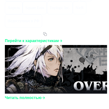
Апрель
Square Enix
Toylogic Inc.
NieR
Недоступные в РФ
Артикул:
NRVSEGLST
Перейти к характеристикам
Читать полностью
NieR Replicant ver.1.22474487139... – обновленная версия 