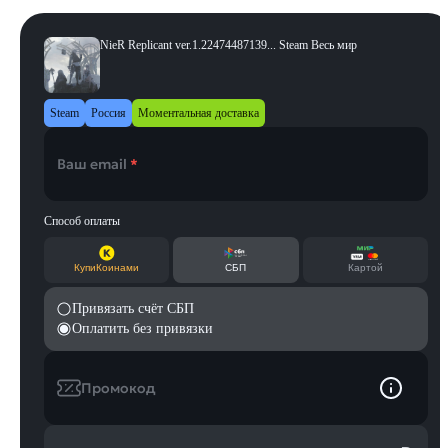
NieR Replicant ver.1.22474487139... Steam Весь мир
Steam
Россия
Моментальная доставка
Ваш email
*
Способ оплаты
КупиКоинами
СБП
Картой
Привязать счёт СБП
Оплатить без привязки
Промокод