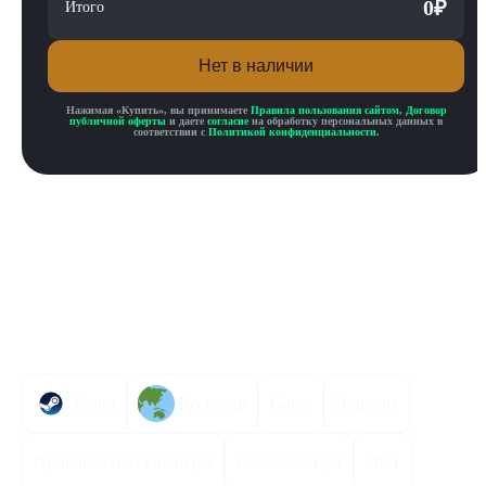
0
₽
Итого
Нет в наличии
Нажимая «
Купить
», вы принимаете
Правила пользования сайтом
,
Договор
публичной оферты
и даете
согласие
на обработку персональных данных в
соответствии с
Политикой конфиденциальности
.
Описание товара
Описание
Инструкция по активации
Характеристики
Steam
Весь мир
Game
Экшены
Приключенческие игры
Ролевые игры
2021