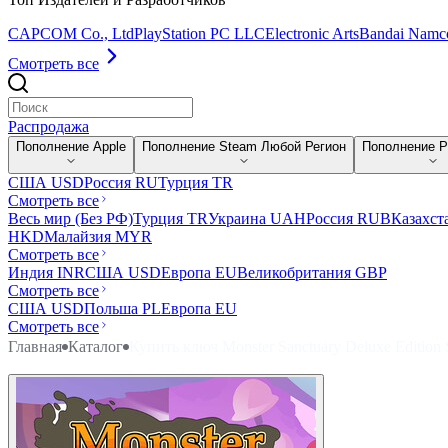
CAPCOM Co., Ltd
PlayStation PC LLC
Electronic Arts
Bandai Namco
Смотреть все
Распродажа
Пополнение Apple
Пополнение Steam Любой Регион
Пополнение Pl
США USD
Россия RU
Турция TR
Смотреть все
Весь мир (Без РФ)
Турция TR
Украина UAH
Россия RUB
Казахст
HKD
Малайзия MYR
Смотреть все
Индия INR
США USD
Европа EU
Великобритания GBP
Смотреть все
США USD
Польша PL
Европа EU
Смотреть все
Главная
Каталог
Купить ключ Monster Sanctuary Deluxe Edition