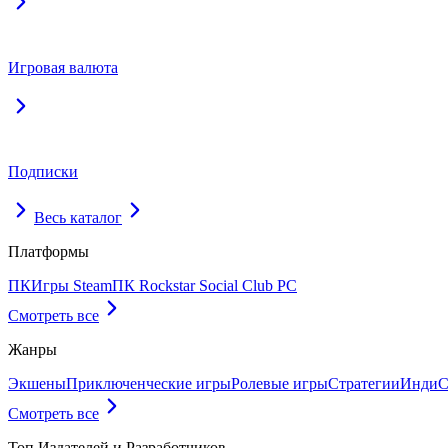
Игровая валюта
Подписки
Весь каталог
Платформы
ПК
Игры Steam
ПК Rockstar Social Club PC
Смотреть все
Жанры
Экшены
Приключенческие игры
Ролевые игры
Стратегии
Инди
С
Смотреть все
Топ Издателей и Разработчиков