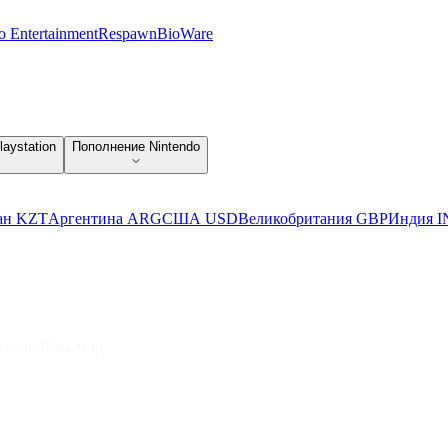
 Entertainment
Respawn
BioWare
aystation
Пополнение Nintendo
ан KZT
Аргентина ARG
США USD
Великобритания GBP
Индия I
 Steam Весь мир