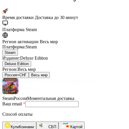
Время доставки
Доставка до 30 минут
Платформа
Steam
Регион активации
Весь мир
Платформа
:
Steam
Steam
Издание
:
Deluxe Edition
Deluxe Edition
Регион
:
Весь мир
Россия+СНГ
Весь мир
Monster Sanctuary Deluxe Edition Steam
Весь мир
Steam
Россия
Моментальная доставка
Ваш email
*
Способ оплаты
КупиКоинами
СБП
Картой