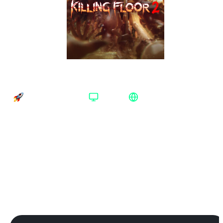
Killing Floor 2 Steam Весь мир
Время доставки
Платформа
Регион активации
Доставка до 15 минут
Steam
Весь мир
Платформа
:
Steam
Steam
Xbox One/Series
Издание
:
Standard Edition
Standard Edition
Регион
:
Весь мир
Весь мир
Весь мир (Без РФ и СНГ)
Аргентина