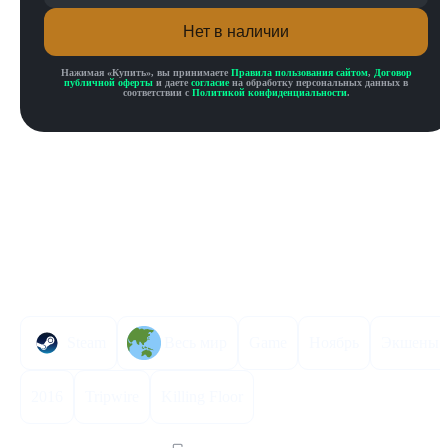
Нет в наличии
Нажимая «
Купить
», вы принимаете
Правила пользования сайтом
,
Договор
публичной оферты
и даете
согласие
на обработку персональных данных в
соответствии с
Политикой конфиденциальности
.
Описание товара
Описание
Инструкция по активации
Характеристики
Steam
Весь мир
Game
Ноябрь
Экшены
2016
Tripwire
Killing Floor