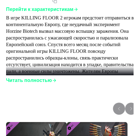
Артикул:
KF2SEGLST
Перейти к характеристикам
В игре KILLING FLOOR 2 игрокам предстоит отправиться в 
континентальную Европу, где неудачный эксперимент 
Horzine Biotech вызвал массовую вспышку заражения. Она 
распространилась с ужасающей скоростью и парализовала 
Европейский союз. Спустя всего месяц после событий 
оригинальной игры KILLING FLOOR повсюду 
распространились образцы-клоны, связь практически 
отсутствует, цивилизация находится в упадке, правительства 
пали, а военные силы уничтожены. Жителям Европы 
пришлось бороться за выживание и самосохранение, а 
Читать полностью
счастливые выжившие ушли в укрытия.
Однако не все сдались... Группа гражданских и наемники 
объединились, чтобы дать отпор вспышке заражения и 
Дополнения к игре
создать по всей Европе частные военные базы. Игрокам 
предстоит отправиться в горячие точки, зараженные 
мутантами, с целью локализовать очаги появления клонов-
образцов и уничтожить их.