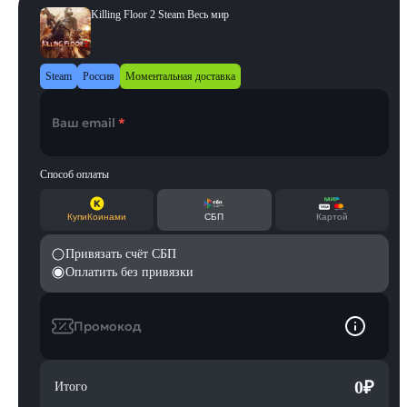
Killing Floor 2 Steam Весь мир
Steam
Россия
Моментальная доставка
Ваш email
*
Способ оплаты
КупиКоинами
СБП
Картой
Привязать счёт СБП
Оплатить без привязки
Промокод
0
₽
Итого