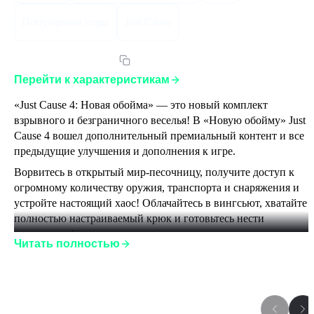
Популярные игры
Just Cause
Артикул:
JC4CEGLST
Перейти к характеристикам
«Just Cause 4: Новая обойма» — это новый комплект 
взрывного и безграничного веселья! В «Новую обойму» Just 
Cause 4 вошел дополнительный премиальный контент и все 
предыдущие улучшения и дополнения к игре. 
Ворвитесь в открытый мир-песочницу, получите доступ к 
огромному количеству оружия, транспорта и снаряжения и 
устройте настоящий хаос! Облачайтесь в вингсьют, хватайте 
полностью настраиваемый крюк и готовьтесь нести 
разрушения! 
Читать полностью
«Just Cause 4: Новая обойма» включает:
Just Cause 4
боевой вингсьют «Гнев небес»
Игры серии