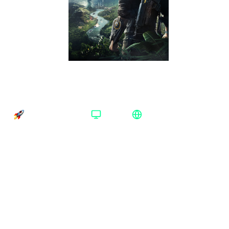
Just Cause 4 Complete Edition Steam Весь
мир
Время доставки
Платформа
Регион активации
Доставка до 30 минут
Steam
Весь мир
Платформа
:
Steam
Xbox One/Series
Steam
Издание
:
Complete Edition
Complete Edition
Регион
:
Весь мир
Аргентина
Весь мир