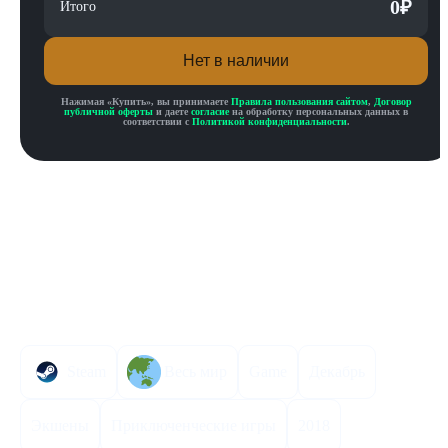
0
₽
Итого
Нет в наличии
Нажимая «
Купить
», вы принимаете
Правила пользования сайтом
,
Договор
публичной оферты
и даете
согласие
на обработку персональных данных в
соответствии с
Политикой конфиденциальности
.
Описание товара
Описание
Инструкция по активации
Характеристики
Steam
Весь мир
Game
Декабрь
Экшены
Приключенческие игры
2018