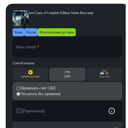
Just Cause 4 Complete Edition Steam Весь мир
Steam
Россия
Моментальная доставка
Ваш email
*
Способ оплаты
КупиКоинами
СБП
Картой
Привязать счёт СБП
Оплатить без привязки
Промокод