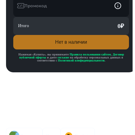
Промокод
0
₽
Итого
Нет в наличии
Нажимая «
Купить
», вы принимаете
Правила пользования сайтом
,
Договор
публичной оферты
и даете
согласие
на обработку персональных данных в
соответствии с
Политикой конфиденциальности
.
Описание товара
Описание
Инструкция по активации
Характеристики