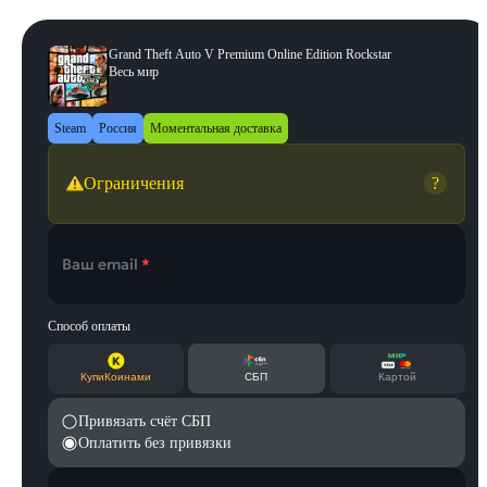
Grand Theft Auto V Premium Online Edition Rockstar
Весь мир
Steam
Россия
Моментальная доставка
Ограничения
?
Ваш email
*
Способ оплаты
КупиКоинами
СБП
Картой
Привязать счёт СБП
Оплатить без привязки