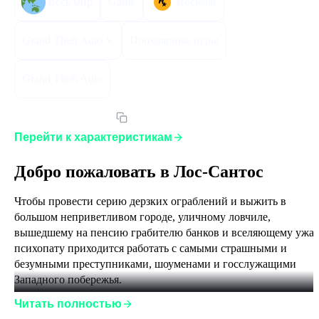
Весь мир
Game
Rockstar
Grand Theft Auto V
Популярные игры
Grand Theft Auto
Артикул:
GTA5PEPC
Перейти к характеристикам
Добро пожаловать в Лос-Сантос
Чтобы провести серию дерзких ограблений и выжить в 
большом неприветливом городе, уличному ловчиле, 
вышедшему на пенсию грабителю банков и вселяющему ужас
психопату приходится работать с самыми страшными и 
безумными преступниками, шоуменами и госслужащими 
Западного побережья.
Игроки на PC могут перенести прогресс сюжетного режима 
Читать полностью
GTAV, а также созданных персонажей и прогресс GTA Online 