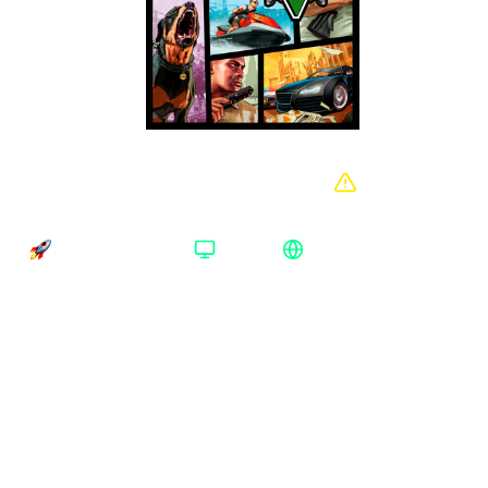
Grand Theft Auto V Premium Online
Edition Rockstar Весь мир
Время доставки
Платформа
Регион активации
Доставка до 15 минут
Rockstar
Весь мир
Платформа
:
Rockstar
Xbox One/Series
Rockstar
Издание
:
Premium Online Edition
Premium Online Edition
Регион
:
Весь мир
Аргентина
Весь мир
США
Европа
Турция