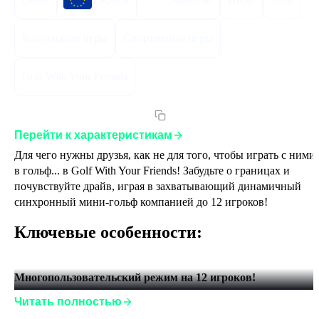
Казуальные игры
Спортивные игры
Golf With Your Friends
Артикул:
67GWYFSEEUNIN
Перейти к характеристикам
Для чего нужны друзья, как не для того, чтобы играть с ними 
в гольф... в Golf With Your Friends! Забудьте о границах и 
почувствуйте драйв, играя в захватывающий динамичный 
синхронный мини-гольф компанией до 12 игроков!
Ключевые особенности:
Многопользовательский режим на 12 игроков!
Приготовьтесь выполнять умопомрачипительные удары 
Читать полностью
одновременно с 11 другими игроками.