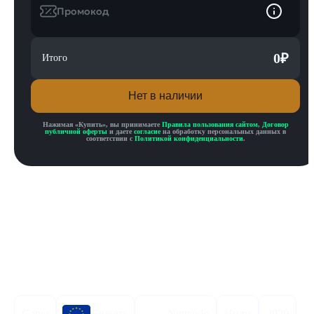
Промокод
0
₽
Итого
Нет в наличии
Нажимая «
Купить
», вы принимаете
Правила пользования сайтом
,
Договор
публичной оферты
и даете
согласие
на обработку персональных данных в
соответствии с
Политикой конфиденциальности
.
Описание товара
Описание
Инструкция по активации
Характеристики
Game
Европа
Nintendo
Инди
2020