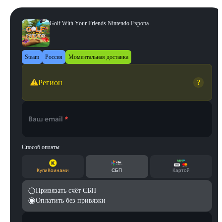
Golf With Your Friends Nintendo Европа
Steam
Россия
Моментальная доставка
Регион
?
Ваш email
*
Способ оплаты
КупиКоинами
СБП
Картой
Привязать счёт СБП
Оплатить без привязки