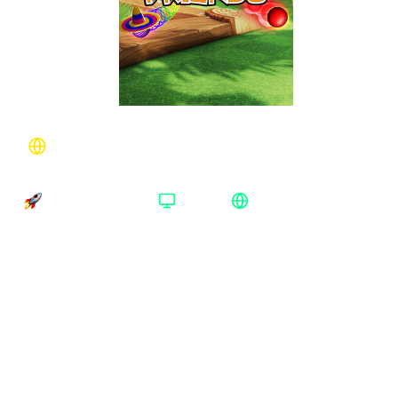
Golf With Your Friends Nintendo Европа
Время доставки
Платформа
Регион активации
Доставка до 30 минут
Nintendo
Европа
Платформа
:
Nintendo
Steam
Nintendo
Издание
:
Standard Edition
Standard Edition
Регион
:
Европа
Весь мир
Европа