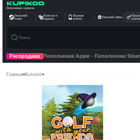
Перейти к содержимому
Пополнение сервисов
Пополняй
Консоли и
Игровая
Покуп
Покупай гифты
Steam
сервисы
валюта
ключи
Распродажа
Пополнение Apple
Пополнение Stea
Главная
Каталог
Купить ключ Golf With Your Friends Nintend