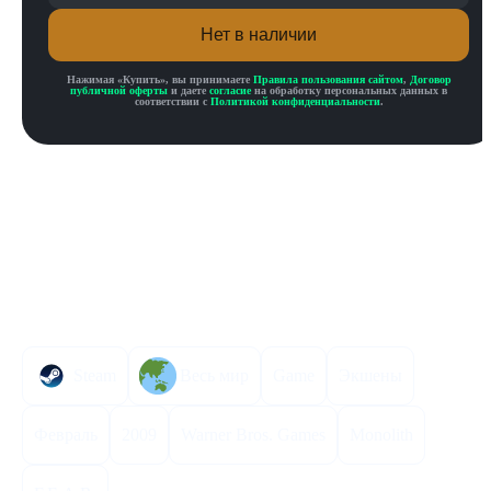
Нет в наличии
Нажимая «
Купить
», вы принимаете
Правила пользования сайтом
,
Договор
публичной оферты
и даете
согласие
на обработку персональных данных в
соответствии с
Политикой конфиденциальности
.
Описание товара
Описание
Инструкция по активации
Характеристики
Steam
Весь мир
Game
Экшены
Февраль
2009
Warner Bros. Games
Monolith