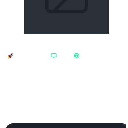
F.E.A.R. 2: Project Origin Steam Весь мир
Время доставки
Платформа
Регион активации
Доставка до 30 минут
Steam
Весь мир
Платформа
:
Steam
Steam
Издание
:
Standard Edition
Standard Edition
Регион
:
Весь мир
Весь мир