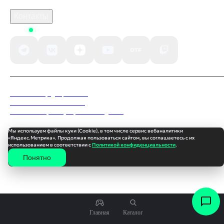
По вопросам рекламы
Контакты
Status
Политика конфиденциальности
Пользовательское соглашение
Согласие на обработку персональных данных
Мы используем файлы куки (Cookie), в том числе сервис вебаналитики
«Яндекс.Метрика». Продолжая пользоваться сайтом, вы соглашаетесь с их
использованием в соответствии с
Политикой конфиденциальности
.
Понятно
108
₽
Главная
Каталог