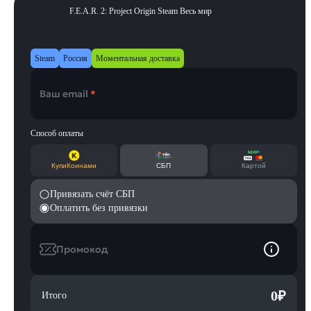
F.E.A.R. 2: Project Origin Steam Весь мир
Steam
Россия
Моментальная доставка
Ваш email
*
Способ оплаты
КупиКоинами
СБП
Картой
Привязать счёт СБП
Оплатить без привязки
Промокод
0
₽
Итого