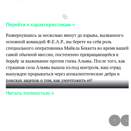
F.E.A.R.
Артикул:
FEAR2POSEGLST
Перейти к характеристикам
Развернувшись за несколько минут до взрыва, вызванного 
основной командой Ф.Е.А.Р., вы берете на себя роль 
специального оперативника Майкла Беккета во время вашей 
самой обычной миссии, постепенно превращающейся в 
борьбу за выживание против гнева Альмы. После того, как 
страшная сила Альмы вышла из-под контроля, ваш отряд 
вынужден прорываться через апокалиптические дебри в 
поисках зацепок о том, как уничтожить её! 
Читать полностью
Стратегические преимущества окружающей обстановки 
доступны как вам, так и вашим противникам 
Дополнения к игре
Возможность замедлять время, обусловленная улучшенными 
рефлексами вашего персонажа 