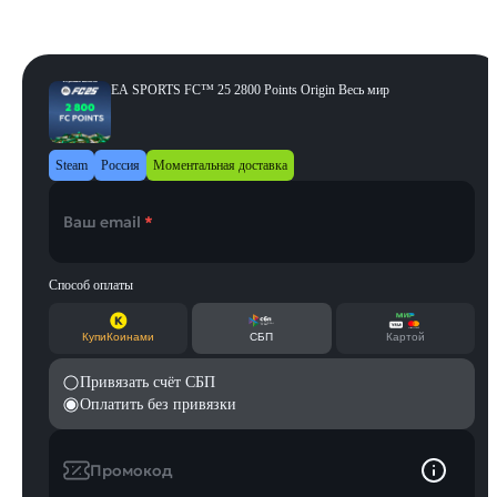
Весь мир
EA SPORTS FC™ 25 2800 Points Origin Весь мир
Steam
Россия
Моментальная доставка
Ваш email
*
Способ оплаты
КупиКоинами
СБП
Картой
Привязать счёт СБП
Оплатить без привязки
Промокод