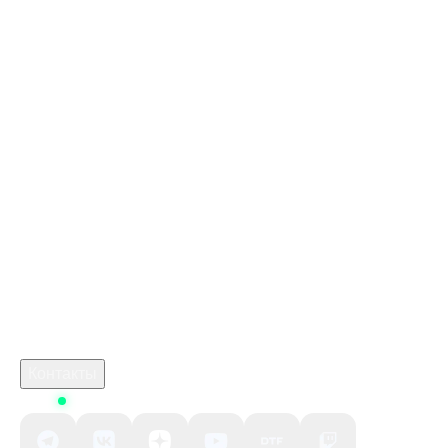
дешевый донат в стим
Пс плюс купить
Стим Россия
Купить игры Стим
Пополнить счёт в State of Survival
Купить игру ключом
Купить ключ Mortal Kombat 11 Ultimate Edition Steam
GL
marathon стим
Промокод Kupikod
игра crimson desert дата выхода
Робуксы в Роблокс
Связаться с нами
Поддержка клиентов
B2B сотрудничество
По вопросам рекламы
Контакты
Status