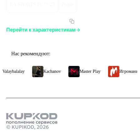
EA SPORTS FC™ 25
Points
Артикул:
ESF25F2800PGLOR
Перейти к характеристикам
Нас рекомендуют:
Valaybalalay
Kachanov
Master Play
Игромания
© KUPIKOD,
2026
Продукты