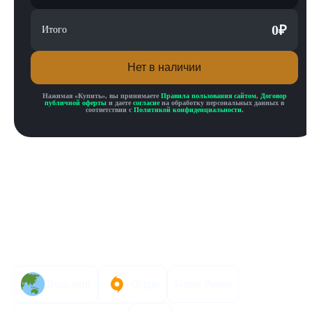
0
₽
Итого
Нет в наличии
Нажимая «
Купить
», вы принимаете
Правила пользования сайтом
,
Договор
публичной оферты
и даете
согласие
на обработку персональных данных в
соответствии с
Политикой конфиденциальности
.
Описание товара
Описание
Инструкция по активации
Характеристики
Весь мир
Origin
Game Points