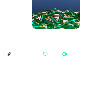
EA SPORTS FC™ 25 2800 Points Origin
Весь мир
Время доставки
Платформа
Регион активации
Доставка до 30 минут
Origin
Весь мир
Платформа
:
Origin
Xbox
Origin
Номинал
:
2800 Points
1050 Points
2800 Points
5900 Points
12000 Points
18500 Points
Регион
:
Весь мир