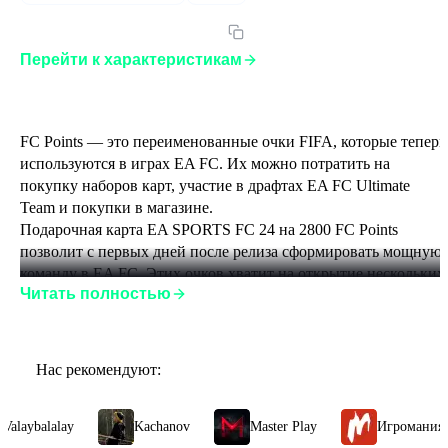
Артикул:
ESFC24.2800PGLOR
Перейти к характеристикам
FC Points — это переименованные очки FIFA, которые теперь
используются в играх EA FC. Их можно потратить на 
покупку наборов карт, участие в драфтах EA FC Ultimate 
Team и покупки в магазине.
Подарочная карта EA SPORTS FC 24 на 2800 FC Points 
позволит с первых дней после релиза сформировать мощную 
команду в EA FC. Этих очков хватит на открытие нескольких
Читать полностью
наборов премиум-карт с самыми популярными футболистами
Особенности региональной привязки
Нас рекомендуют:
Очки FC Points не привязаны к региону: эту подарочную 
карту можно активировать в игре EA SPORTS FC 24, 
alaybalalay
Kachanov
Master Play
Игромания
привязанной к любому аккаунту любой платформы.