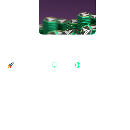
Монеты EA SPORTS FC™ 24 2800 Points
Origin Весь мир
Время доставки
Платформа
Регион активации
Доставка до 15 минут
Origin
Весь мир
Платформа
:
Origin
Xbox
Origin
Номинал
:
2800 Points
1050 Points
2800 Points
5900 Points
12000 Points
Регион
:
Весь мир
Весь мир