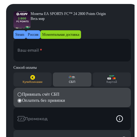
Монеты EA SPORTS FC™ 24 2800 Points Origin
Весь мир
Steam
Россия
Моментальная доставка
Ваш email
*
Способ оплаты
КупиКоинами
СБП
Картой
Привязать счёт СБП
Оплатить без привязки
Промокод