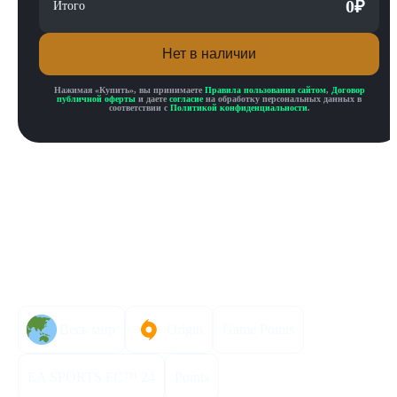
0
₽
Итого
Нет в наличии
Нажимая «
Купить
», вы принимаете
Правила пользования сайтом
,
Договор
публичной оферты
и даете
согласие
на обработку персональных данных в
соответствии с
Политикой конфиденциальности
.
Описание товара
Описание
Инструкция по активации
Характеристики
Весь мир
Origin
Game Points
EA SPORTS FC™ 24
Points