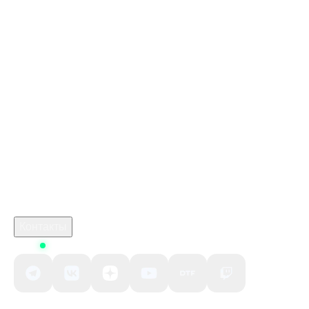
Стим Россия
Купить игры Стим
Донат в Love and Deepspace
Купить игру ключом
Купить ключ Battlefield V Definitive Edition Origin GL
marathon игра
Промокод Zenless Zone Zero Kupikod
crimson desert на пк
Робуксы в Роблокс
Связаться с нами
Поддержка клиентов
B2B сотрудничество
По вопросам рекламы
Контакты
Status