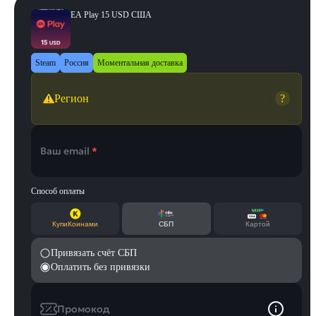
EA Play 15 USD США
Steam
Россия
Моментальная доставка
Регион
?
Ваш email
*
Способ оплаты
КупиКоинами
СБП
Картой
Привязать счёт СБП
Оплатить без привязки
Промокод