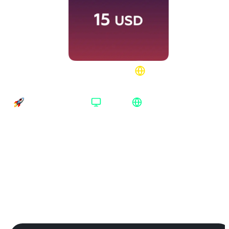
EA Play 15 USD США
Время доставки
Платформа
Регион активации
Доставка до 30 минут
EA Play
США
Платформа
:
EA Play
EA Play
Номинал
:
15 USD
15 USD
25 USD
Регион
:
США
США
Европа
Великобритания