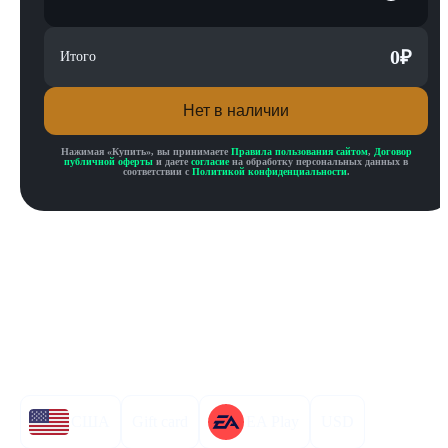
0
₽
Итого
Нет в наличии
Нажимая «
Купить
», вы принимаете
Правила пользования сайтом
,
Договор
публичной оферты
и даете
согласие
на обработку персональных данных в
соответствии с
Политикой конфиденциальности
.
Описание товара
Описание
Инструкция по активации
Характеристики
США
Gift card
EA Play
USD