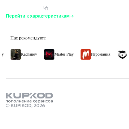
Артикул:
EAP15US
Перейти к характеристикам
Нас рекомендуют:
y
Kachanov
Master Play
Игромания
М
© KUPIKOD,
2026
Продукты
пополнение кошелька стим рублями
Как купить ps plus в россии