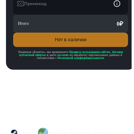
Промокод
0
₽
Итого
Нет в наличии
Нажимая «
Купить
», вы принимаете
Правила пользования сайтом
,
Договор
публичной оферты
и даете
согласие
на обработку персональных данных в
соответствии с
Политикой конфиденциальности
.
Описание товара
Описание
Инструкция по активации
Характеристики
Steam
Весь мир
Game
Dead Cells