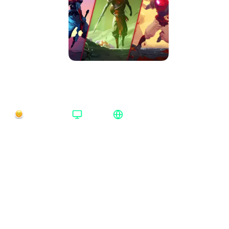
Dead Cells The Fatal Seed Bundle Steam
Весь мир
Время доставки
Платформа
Регион активации
Нет в наличии
Steam
Весь мир
Платформа
:
Steam
Steam
Xbox One/Series
Издание
:
The Fatal Seed Bundle
Standard Edition
The Bad Seed Bundle
Return To Castlevania Bundle
The Fatal Seed Bundle
Medley of Pain Bundle