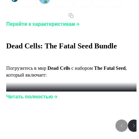
Артикул:
13DCTFSBSEGLST
Перейти к характеристикам
Dead Cells: The Fatal Seed Bundle
Погрузитесь в мир 
Dead Cells
 с набором 
The Fatal Seed
, 
который включает:
Читать полностью
Dead Cells
 — основная игра, представляющая собой 
динамичный roguelike-платформер с элементами 
метроидвании, где вы исследуете процедурно 
генерируемые уровни, сражаетесь с разнообразными 
Игры серии
врагами и боссами, улучшаете своего персонажа и 
оружие, стремясь к совершенству в каждом 