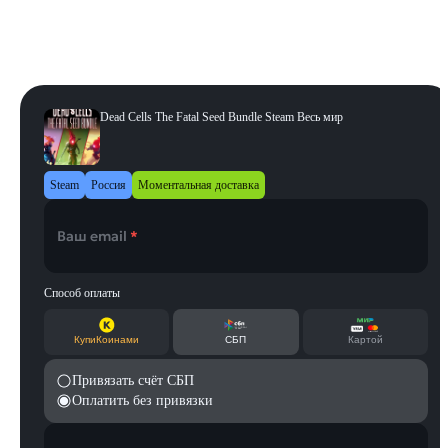
Регион
:
Весь мир
Россия+СНГ
Аргентина
Весь мир
Европа
Турция
Dead Cells The Fatal Seed Bundle Steam Весь мир
Steam
Россия
Моментальная доставка
Ваш email
*
Способ оплаты
КупиКоинами
СБП
Картой
Привязать счёт СБП
Оплатить без привязки