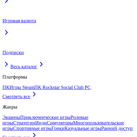
Игровая валюта
Подписки
Весь каталог
Платформы
ПК
Игры Steam
ПК Rockstar Social Club PC
Смотреть все
Жанры
Экшены
Приключенческие игры
Ролевые
игры
Стратегии
Инди
Симуляторы
Многопользовательские
игры
Спортивные игры
Гонки
Казуальные игры
Ранний доступ