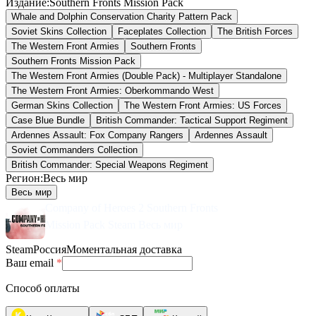
Издание
:
Southern Fronts Mission Pack
Whale and Dolphin Conservation Charity Pattern Pack
Soviet Skins Collection
Faceplates Collection
The British Forces
The Western Front Armies
Southern Fronts
Southern Fronts Mission Pack
The Western Front Armies (Double Pack) - Multiplayer Standalone
The Western Front Armies: Oberkommando West
German Skins Collection
The Western Front Armies: US Forces
Case Blue Bundle
British Commander: Tactical Support Regiment
Ardennes Assault: Fox Company Rangers
Ardennes Assault
Soviet Commanders Collection
British Commander: Special Weapons Regiment
Регион
:
Весь мир
Весь мир
Company of Heroes 2 Southern Fronts
Mission Pack Steam Весь мир
Steam
Россия
Моментальная доставка
Ваш email
*
Способ оплаты