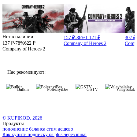
Нет в наличии
157
₽
-
86
%
1 121
₽
307
₽
137
₽
-
78
%
622
₽
Company of Heroes 2
Compa
Company of Heroes 2
Нас рекомендуют:
Bulkin
PoleznyiBes
GSTV
Valaybalala
© KUPIKOD,
2026
Продукты
пополнение баланса стим дешево
Как купить подписку ps plus через ininal