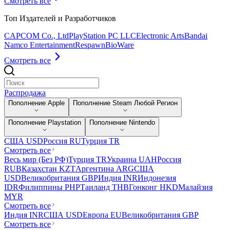
Смотреть все
Топ Издателей и Разработчиков
CAPCOM Co., Ltd
PlayStation PC LLC
Electronic Arts
Bandai
Namco Entertainment
Respawn
BioWare
Смотреть все
Распродажа
Пополнение Apple
Пополнение Steam Любой Регион
Пополнение Playstation
Пополнение Nintendo
США USD
Россия RU
Турция TR
Смотреть все
Весь мир (Без РФ)
Турция TR
Украина UAH
Россия
RUB
Казахстан KZT
Аргентина ARG
США
USD
Великобритания GBP
Индия INR
Индонезия
IDR
Филиппины PHP
Таиланд THB
Гонконг HKD
Малайзия
MYR
Смотреть все
Индия INR
США USD
Европа EU
Великобритания GBP
Смотреть все