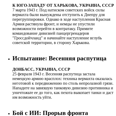
К ЮГО-ЗАПАДУ ОТ ХАРЬКОВА, УКРАИНА, СССР
7 марта 1943 г. Под натиском советских войск силы
вермахта были вынуждены отступить к Днепру для
перегруппировки. Однако в ходе наступления Красная
Армия растянула фронт, и немцы не упустили
возможности перейти в контратаку. Примите
командование дивизией панцергренадеров
"Гроссдойчланд" и начинайте наступление вглубь
советской территории, в сторону Харькова.
Испытание: Весенняя распутица
ДОНБАСС, УКРАИНА, СССР
25 февраля 1943 г. Весенняя распутица застала
немецкую армию врасплох: техника вермахта оказалась
неготовой к передвижению по столь непролазной грязи.
Нападите на завязшую танковую дивизию противника и
уничтожьте ее до того, как пехота выкопает танки и даст
им возможность уйти.
Бой с ИИ: Прорыв фронта