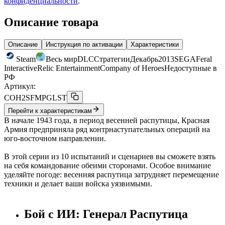
конфиденциальности
.
Описание товара
Описание
Инструкция по активации
Характеристики
Steam
Весь мир
DLC
Стратегии
Декабрь
2013
SEGA
Feral
Interactive
Relic Entertainment
Company of Heroes
Недоступные в
РФ
Артикул:
COH2SFMPGLST
Перейти к характеристикам
В начале 1943 года, в период весенней распутицы, Красная
Армия предприняла ряд контрнаступательных операций на
юго-восточном направлении.
В этой серии из 10 испытаний и сценариев вы сможете взять
на себя командование обеими сторонами. Особое внимание
уделяйте погоде: весенняя распутица затрудняет перемещение
техники и делает ваши войска уязвимыми.
Бой с ИИ: Генерал Распутица