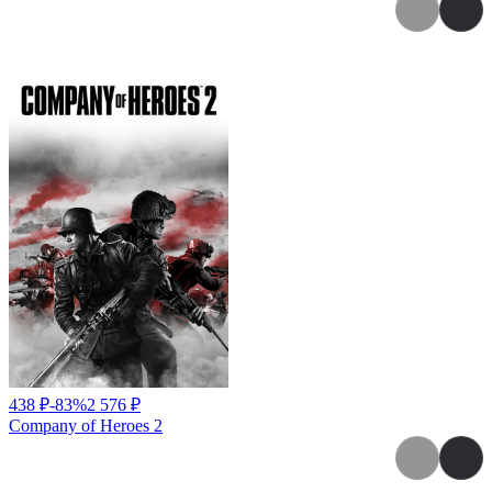
Дополнения к игре
438
₽
-
83
%
2 576
₽
Company of Heroes 2
Игры серии