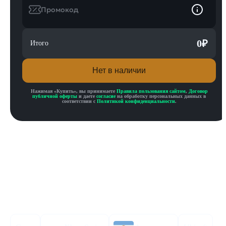
Промокод
0
₽
Итого
Нет в наличии
Нажимая «
Купить
», вы принимаете
Правила пользования сайтом
,
Договор
публичной оферты
и даете
согласие
на обработку персональных данных в
соответствии с
Политикой конфиденциальности
.
Описание товара
Описание
Инструкция по активации
Характеристики