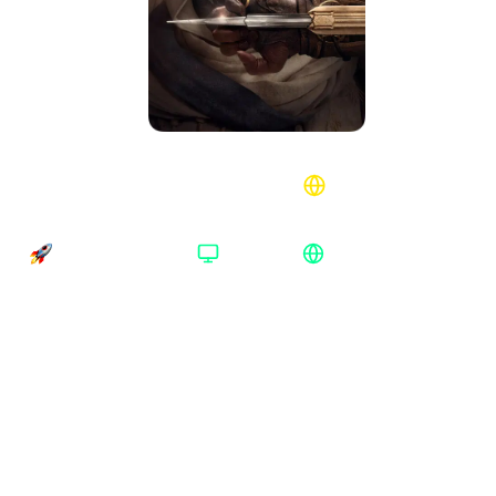
Assassin's Creed Mirage Deluxe Edition
Xbox Series Аргентина
Время доставки
Платформа
Регион активации
Доставка до 30 минут
Xbox Series
Аргентина
Платформа
:
Xbox Series
Uplay
Xbox One/Series
Xbox Series
Издание
:
Deluxe Edition
Standard Edition
Deluxe Edition
Регион
:
Аргентина
Европа
Аргентина