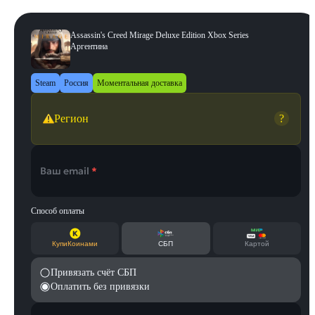
Assassin's Creed Mirage Deluxe Edition Xbox Series
Аргентина
Steam
Россия
Моментальная доставка
Регион
?
Ваш email
*
Способ оплаты
КупиКоинами
СБП
Картой
Привязать счёт СБП
Оплатить без привязки