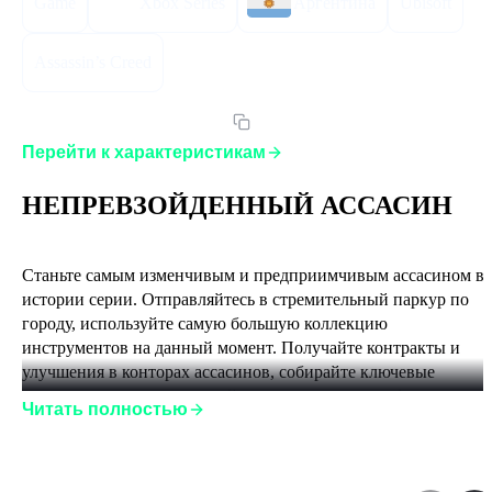
Game
Xbox Series
Аргентина
Ubisoft
Assassin’s Creed
Артикул:
ACMDEARGBOX
Перейти к характеристикам
НЕПРЕВЗОЙДЕННЫЙ АССАСИН
Станьте самым изменчивым и предприимчивым ассасином в 
истории серии. Отправляйтесь в стремительный паркур по 
городу, используйте самую большую коллекцию 
инструментов на данный момент. Получайте контракты и 
улучшения в конторах ассасинов, собирайте ключевые 
зацепки и скрытно устраняйте противников еще более 
Читать полностью
беспощадными способами, чем прежде.