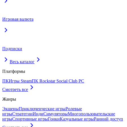
Игровая валюта
Подписки
Весь каталог
Платформы
ПК
Игры Steam
ПК Rockstar Social Club PC
Смотреть все
Жанры
Экшены
Приключенческие игры
Ролевые
игры
Стратегии
Инди
Симуляторы
Многопользовательские
игры
Спортивные игры
Гонки
Казуальные игры
Ранний доступ