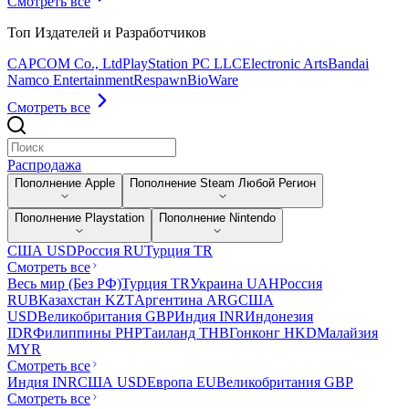
Смотреть все
Топ Издателей и Разработчиков
CAPCOM Co., Ltd
PlayStation PC LLC
Electronic Arts
Bandai
Namco Entertainment
Respawn
BioWare
Смотреть все
Распродажа
Пополнение Apple
Пополнение Steam Любой Регион
Пополнение Playstation
Пополнение Nintendo
США USD
Россия RU
Турция TR
Смотреть все
Весь мир (Без РФ)
Турция TR
Украина UAH
Россия
RUB
Казахстан KZT
Аргентина ARG
США
USD
Великобритания GBP
Индия INR
Индонезия
IDR
Филиппины PHP
Таиланд THB
Гонконг HKD
Малайзия
MYR
Смотреть все
Индия INR
США USD
Европа EU
Великобритания GBP
Смотреть все