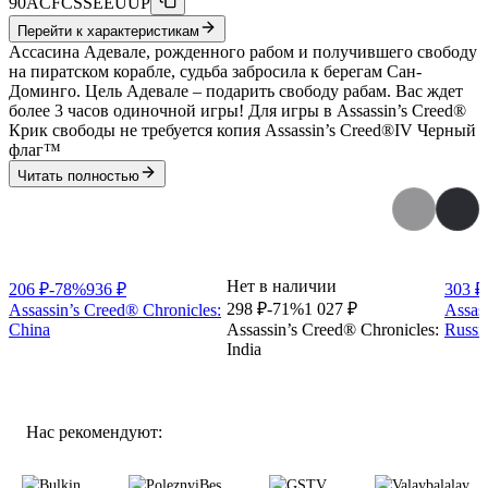
90ACFCSSEEUUP
Перейти к характеристикам
Ассасина Адевале, рожденного рабом и получившего свободу
на пиратском корабле, судьба забросила к берегам Сан-
Доминго. Цель Адевале – подарить свободу рабам. Вас ждет
более 3 часов одиночной игры! Для игры в Assassin’s Creed®
Крик свободы не требуется копия Assassin’s Creed®IV Черный
флаг™
Читать полностью
Игры серии
Нет в наличии
206
₽
-
78
%
936
₽
303
₽
298
₽
-
71
%
1 027
₽
Assassin’s Creed® Chronicles:
Assas
China
Assassin’s Creed® Chronicles:
Russi
India
Нас рекомендуют: