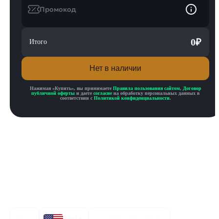
Промокод
0
₽
Итого
Нет в наличии
Нажимая «
Купить
», вы принимаете
Правила пользования сайтом
,
Договор
публичной оферты
и даете
согласие
на обработку персональных данных в
соответствии с
Политикой конфиденциальности
.
Описание товара
Описание
Инструкция по активации
Характеристики