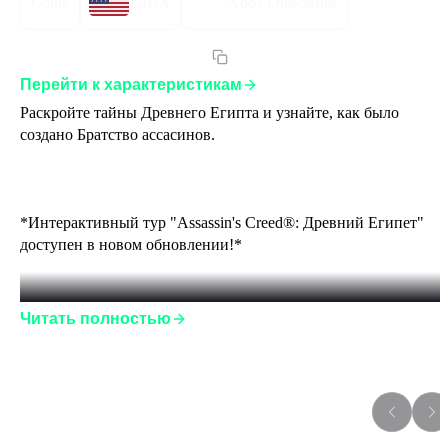
Game
США
Xbox One/Series
Артикул:
15ACODEUSXBX
Перейти к характеристикам
Раскройте тайны Древнего Египта и узнайте, как было 
создано Братство ассасинов.
*Интерактивный тур "Assassin's Creed®: Древний Египет" 
доступен в новом обновлении!*
Читать полностью
НОВЫЕ ТЕРРИТОРИИ
Воды Нила, таинственные пирамиды, дикие животные и 
беспощадные противники.
Дополнения к игре