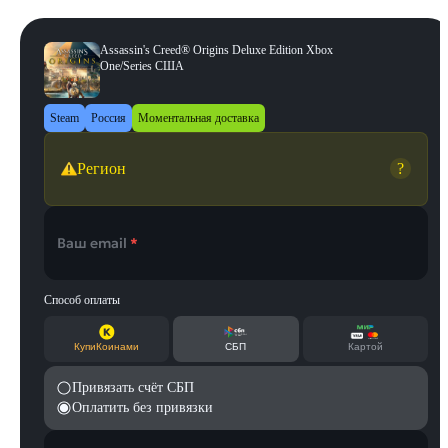
Assassin's Creed® Origins Deluxe Edition Xbox
One/Series США
Steam
Россия
Моментальная доставка
Регион
?
Ваш email
*
Способ оплаты
КупиКоинами
СБП
Картой
Привязать счёт СБП
Оплатить без привязки