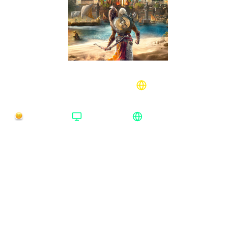
Assassin's Creed® Origins Deluxe Edition
Xbox One/Series США
Время доставки
Платформа
Регион активации
Нет в наличии
Xbox One/Series
США
Платформа
:
Xbox One/Series
Xbox One/Series
Uplay
Издание
:
Deluxe Edition
Standard Edition
Deluxe Edition
Gold Edition
Регион
:
США
Аргентина
Европа
Весь мир
США