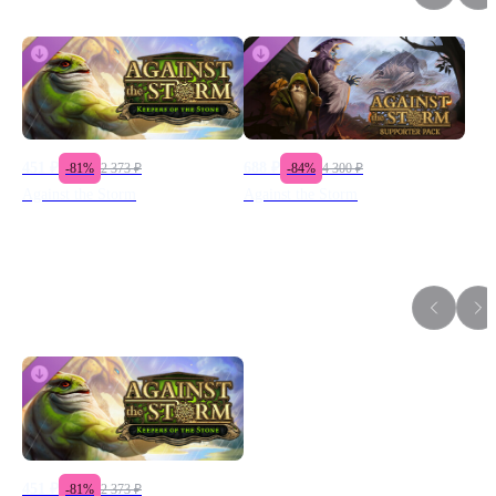
экспедиции будут проваливаться, но это не означает 
поражения. Against the Storm — это игра с элементами 
«упрощенного рогалика», а значит, даже в случае неудачи вы 
сможете продолжить свою миссию, сохранив ресурсы, 
улучшения и опыт из прошлых походов.
451
₽
688
₽
-
81
%
2 373
₽
-
84
%
4 300
₽
Against the Storm
Against the Storm
Игры серии
451
₽
-
81
%
2 373
₽