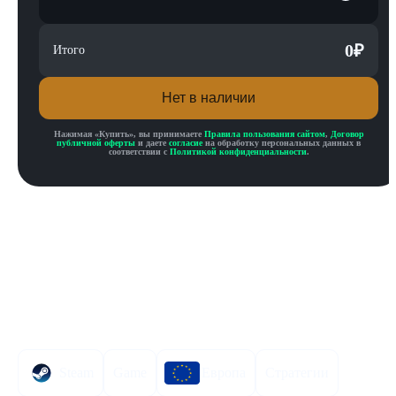
0
₽
Итого
Нет в наличии
Нажимая «
Купить
», вы принимаете
Правила пользования сайтом
,
Договор
публичной оферты
и даете
согласие
на обработку персональных данных в
соответствии с
Политикой конфиденциальности
.
Описание товара
Описание
Инструкция по активации
Характеристики
Steam
Game
Европа
Стратегии