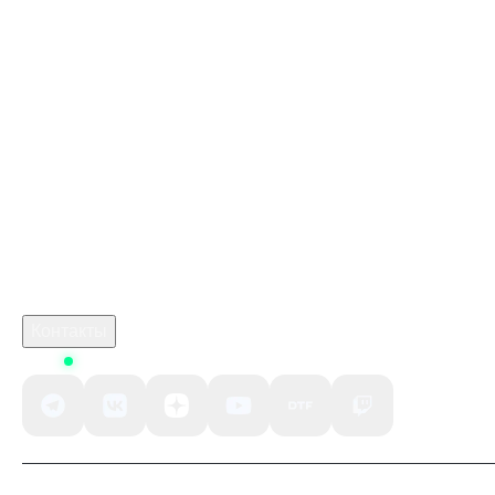
Купить игры Стим
Донат в Farlight 84
Купить игру ключом
requiem resident evil
marathon купить
монстер хантер сторис 3
crimson desert deluxe
Робуксы в Роблокс
Связаться с нами
Поддержка клиентов
B2B сотрудничество
По вопросам рекламы
Контакты
Status
Добавьте к классическому градостроительному симулятору 
элементы рогалика — и вы получите игру, от которой просто 
невозможно оторваться. Стройте города и управляйте 