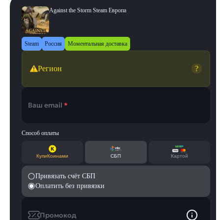
Against the Storm Steam Европа
Steam
Россия
Моментальная доставка
Регион
?
Ваш email
*
Способ оплаты
КупиКоинами
СБП
Картой
Привязать счёт СБП
Оплатить без привязки
Промокод