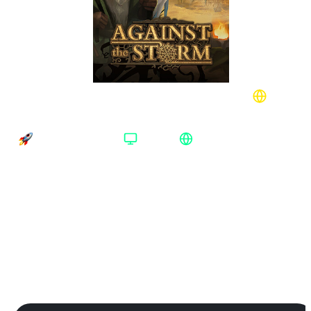
Against the Storm Steam Европа
Время доставки
Платформа
Регион активации
Доставка до 30 минут
Steam
Европа
Платформа
:
Steam
Steam
Издание
:
Standard Edition
Standard Edition
Регион
:
Европа
Европа
Россия+СНГ