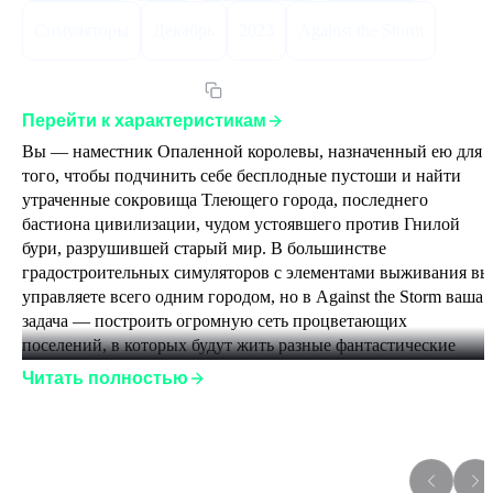
Симуляторы
Декабрь
2023
Against the Storm
Артикул:
AGTSSEGLST
Перейти к характеристикам
Вы — наместник Опаленной королевы, назначенный ею для 
того, чтобы подчинить себе бесплодные пустоши и найти 
утраченные сокровища Тлеющего города, последнего 
бастиона цивилизации, чудом устоявшего против Гнилой 
бури, разрушившей старый мир. В большинстве 
градостроительных симуляторов с элементами выживания вы
управляете всего одним городом, но в Against the Storm ваша 
задача — построить огромную сеть процветающих 
поселений, в которых будут жить разные фантастические 
народы, отличающиеся друг от друга образом жизни, 
Читать полностью
потребностями и умениями.
На неосвоенных землях вас ждет множество неожиданных 
угроз, а непрекращающиеся бури будут мешать вашим 
Дополнения к игре
подопечным отстраиваться. Вы будете терять свои поселения,