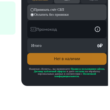
Привязать счёт СБП
Оплатить без привязки
Промокод
0
₽
Итого
Нет в наличии
ator 2
Нажимая «
Купить
», вы принимаете
Правила пользования сайтом
,
Договор публичной оферты
и даете
согласие
на обработку
персональных данных в соответствии с
Политикой
конфиденциальности
.
nk Mask