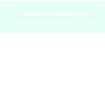
Это дополнительный контент
Для запуска требуется Roblox-версия основной игры
атформа
:
Roblox
oblox
ание
:
Virtual Nomad Bundle
nife Crown - Murder Mystery 2 Skin
Doggy Backpack - Mining Simul
irtual Nomad Bundle
Void Sheep Shoulder Pet
aven Hunter Hood - Tower Defense Simulator
Mardi Gras Steampu
uturistic Mech Sled
Tiki Shoulder Buddy
Cyberpunk Wolf Hat
overing UFO Skin
ион
:
Весь мир