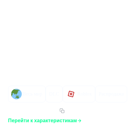
В
Описание товара
Описание
Инструкция по активации
Характер
Весь мир
DLC
Roblox
Распродажа
Артикул:
ROBLOXVNB
Перейти к характеристикам