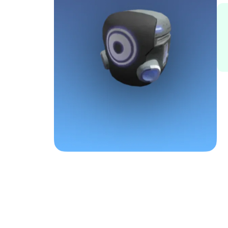
Весь каталог
Пл
R
Изд
K
V
R
F
H
Рег