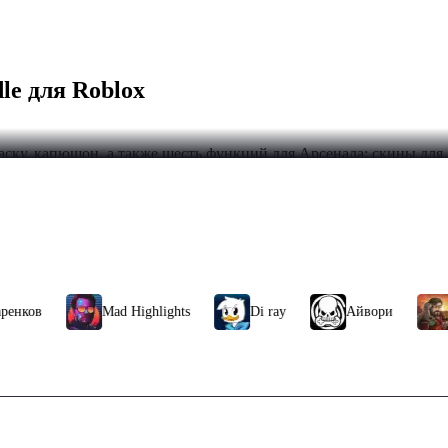
le для Roblox
маску, капюшон, а также шесть функций для Арсенала: скины для 
le для Roblox
ти цифр, для получения скина в игре Roblox. Вам необходимо бу
 игровой инвентарь моментально будет добавлен новый скин. Код
в
Mad Highlights
Di ray
Айвори
ЧБG
 для Roblox