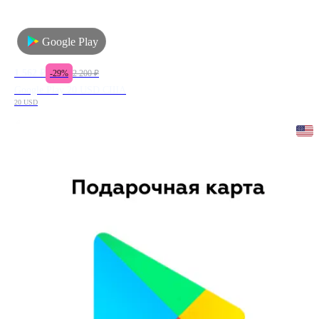
Google Play
1 562
₽
-
29
%
2 200
₽
Google Play 20 USD США
20 USD