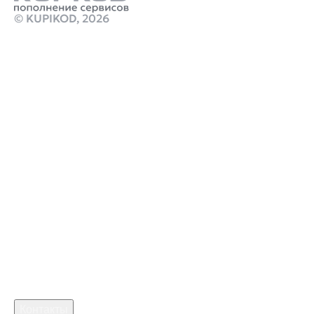
© KUPIKOD,
2026
Продукты
Пополнить steam рублями
Карты пополнения ps store
Стим Россия
Купить игры Стим
Дельта Форс донат
Купить игру ключом
Купить карту пополнения PSN 1000 TRY TR Gift
Card
marathon стим
monster hunter stories 3 предзаказ
кримсон дезерт стим
Робуксы в Роблокс
Связаться с нами
Поддержка клиентов
B2B сотрудничество
По вопросам рекламы
Контакты