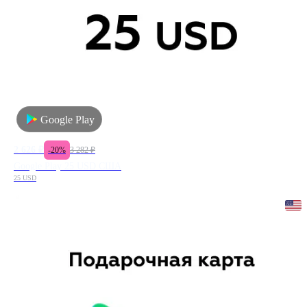
Google Play
2 626
₽
-
20
%
3 282
₽
Google Play 25 USD США
25 USD