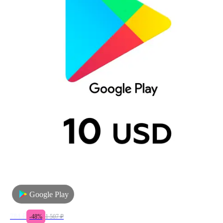
Google Play
784
₽
-
48
%
1 507
₽