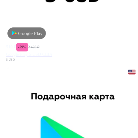
Google Play
510
₽
-
79
%
2 428
₽
Google Play 5 USD США
5 USD