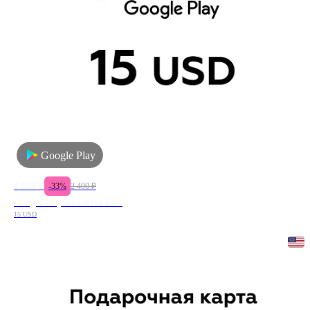
Google Play
1 608
₽
-
33
%
2 400
₽
Google Play 15 USD США
15 USD