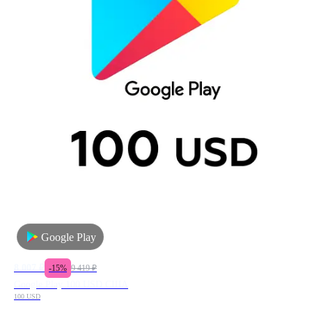
Google Play
8 007
₽
-
15
%
9 419
₽
Google Play 100 USD США
100 USD