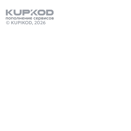
© KUPIKOD,
2026
Продукты
где можно пополнить стим с минимальной
комиссией
Как купить ps plus на турецком аккаунте
Стим Россия
Купить игры Стим
Донат в Likee
Купить игру ключом
Купить ключ Battlefield 1 Origin GL
марафон игра 2026
monster hunter stories 3 steam
crimson desert стоимость
Робуксы в Роблокс
Связаться с нами
Поддержка клиентов
B2B сотрудничество