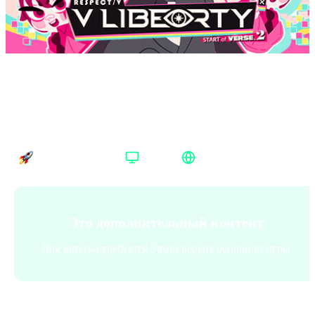
DJMAX RESPECT V V LIBERTY PACK
Steam Весь мир
Время доставки
Платформа
Регион активации
Доставка до 30 минут
Steam
Весь мир
Это дополнительный контент
Для запуска требуется Steam-версия основной игры
Платформа
:
Steam