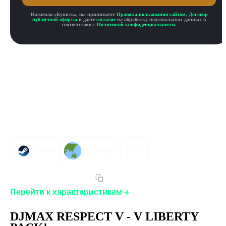
Нажимая «
Купить
», вы принимаете
Правила пользования сайтом
,
Договор
публичной оферты
и даете
согласие
на обработку персональных данных в
соответствии с
Политикой конфиденциальности
.
Описание товара
Описание
Инструкция по активации
Характеристики
Steam
Весь мир
DLC
Артикул:
DRVVLPGLST
Перейти к характеристикам
DJMAX RESPECT V - V LIBERTY 