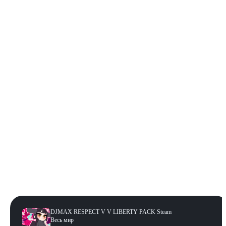
Steam
Издание
:
V LIBERTY PACK
GROOVE COASTER PACK
TECHNIKA PACK DLC
TECHNIKA 2 PACK
TECHNIKA 3 PACK DLC
V Extension PACK
MapleStory PACK
EZ2ON PACK
TRILOGY PACK
V EXTENSION II PACK
V EXTENSION IV PACK
V LIBERTY PACK
V EXTENSION III PACK
TECHNIKA TUNE & Q PACK DLC
V LIBERTY II PACK
Регион
:
Весь мир
Весь мир
DJMAX RESPECT V V LIBERTY PACK Steam
Весь мир