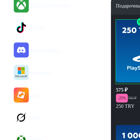
XBOX Game Pass
Подарочны
TikTok
Discord Nitro
Microsoft
575
₽
Suno
-
25
%
766
₽
250 TRY
Grok