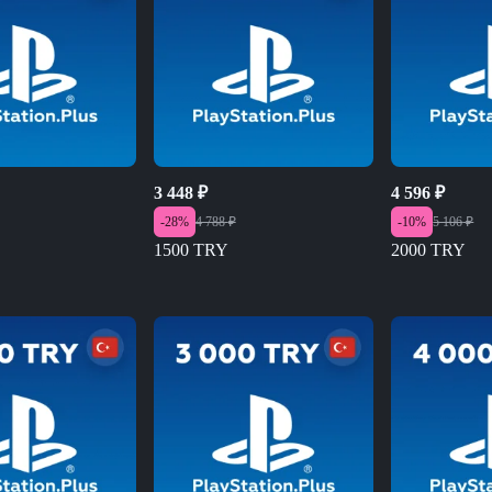
3 448
₽
4 596
₽
-
28
%
4 788
₽
-
10
%
5 106
₽
1500 TRY
2000 TRY