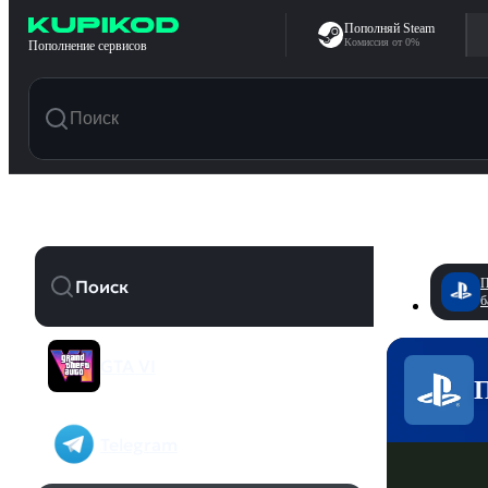
Перейти к содержимому
Пополняй Steam
Комиссия от 0%
Пополнение сервисов
П
б
GTA VI
П
Telegram