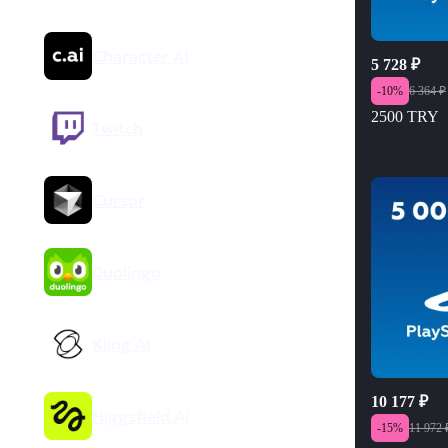
Character AI
5 728
₽
-
10
%
6 364
₽
2500 TRY
Twitch
Cursor
Duolingo
Kling AI
10 177
₽
Higgsfield Ai
-
15
%
11 972