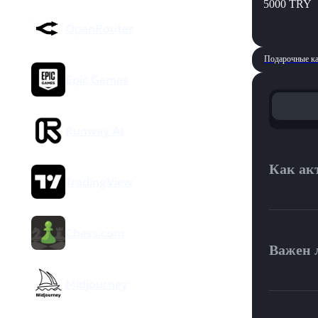
5000 TRY
OpenRouter
Подарочные ка
Epic Games
Runway AI
Как ак
TradingView
Процесс а
Chess.com
код. Акти
Важен 
На 
бок
Midjourney
код.
Да, это в
В бр
разницы 