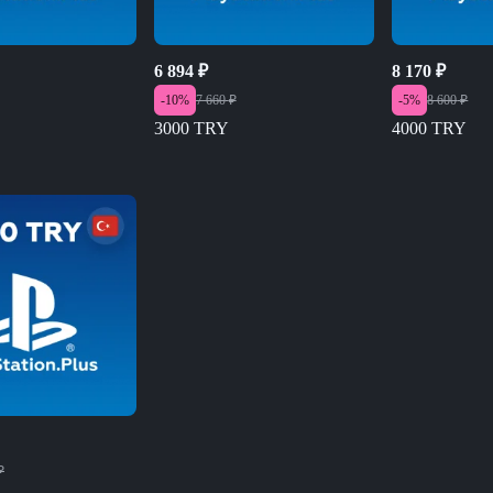
6 894
₽
8 170
₽
-
10
%
7 660
₽
-
5
%
8 600
₽
3000 TRY
4000 TRY
₽