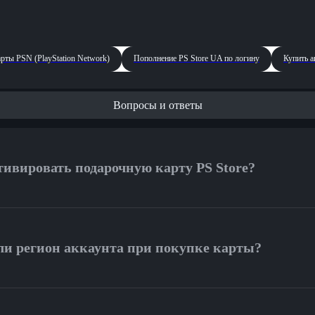
рты PSN (PlayStation Network)
Пополнение PS Store UA по логину
Купить а
Вопросы и ответы
тивировать подарочную карту PS Store?
ктивации занимает пару минут. После покупки вы получите 12-
вировать его можно тремя способами:
ли регион аккаунта при покупке карты?
консоли (PS4/PS5):
Зайдите в PlayStation Store → меню (три точк
овая панель) → выберите
«Погашение кодов»
(Redeem Code) → 
ажно! Подарочные карты имеют жесткую региональную привязку 
аузере: Войдите в аккаунт на сайте store.playstation.com, нажмите
валют