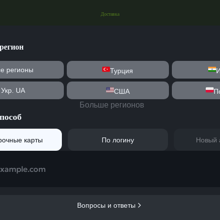
Доставка
регион
се регионы
Турция
Укр. UA
США
П
Больше регионов
пособ
рочные карты
По логину
Новый 
example.com
Вопросы и ответы