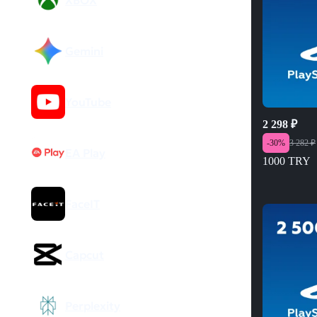
XBOX
Gemini
YouTube
2 298
₽
-
30
%
3 282
₽
EA Play
1000 TRY
FaceIT
Capcut
Perplexity