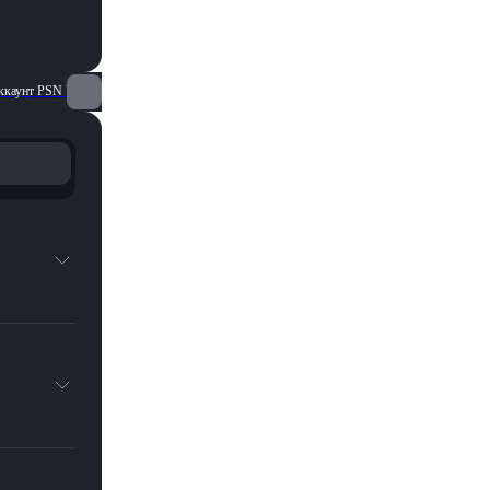
ккаунт PSN UA с балансом для PS4 и PS5
Пополнение PS Store Турция по логину
значный
и или
введите
из-за
 на