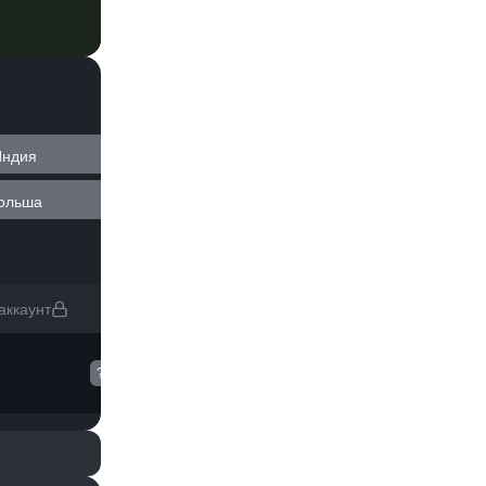
Индия
ольша
аккаунт
?