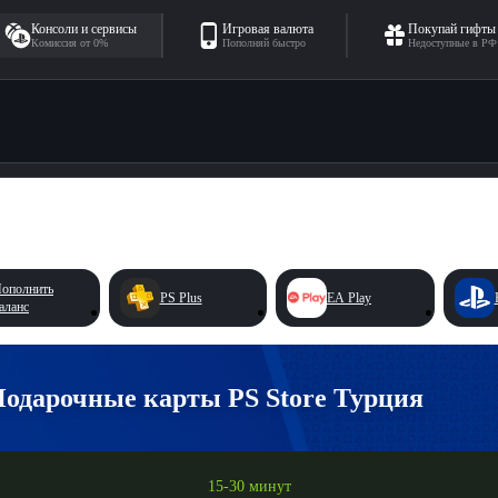
Консоли и сервисы
Игровая валюта
Покупай гифты
Комиссия от 0%
Пополняй быстро
Недоступные в РФ
ополнить
PS Plus
EA Play
аланс
одарочные карты PS Store Турция
15-30 минут