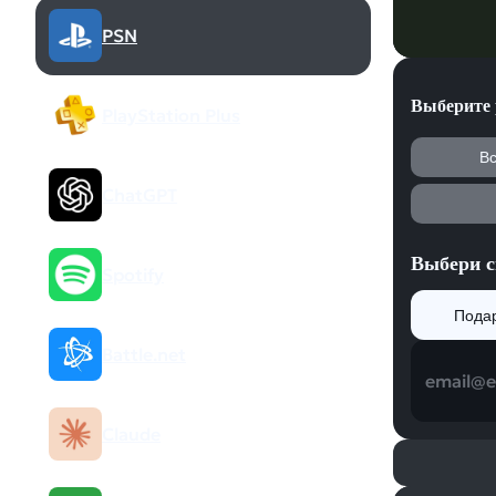
PSN
Выберите 
PlayStation Plus
В
ChatGPT
Выбери с
Spotify
Пода
Battle.net
email@
Claude