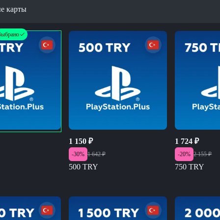
е карты
Выбрано
1 150
₽
1 724
₽
-
30
%
1 642
₽
-
20
%
2 155
₽
500 TRY
750 TRY