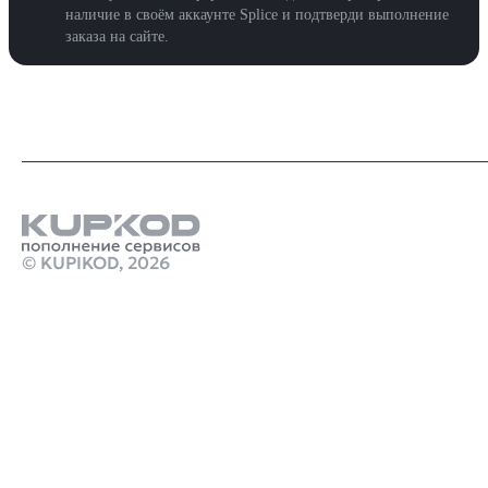
наличие в своём аккаунте Splice и подтверди выполнение
заказа на сайте.
© KUPIKOD,
2026
Продукты
пополнение кошелька стим 2025
Как пополнить кошелек ps store турция
Стим Россия
Купить игры Стим
Пополнить счёт в Dragonheir: Silent Gods
Купить игру ключом
Купить ключ Creepy Tale Steam GL