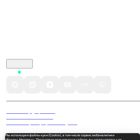
marathon игра дата выхода
monster hunter stories 3 twisted reflection cheats
crimson desert
Робуксы в Роблокс
Связаться с нами
Поддержка клиентов
B2B сотрудничество
По вопросам рекламы
Контакты
Status
Политика конфиденциальности
Пользовательское соглашение
Согласие на обработку персональных данных
Мы используем файлы куки (Cookie), в том числе сервис вебаналитики
«Яндекс.Метрика». Продолжая пользоваться сайтом, вы соглашаетесь с их