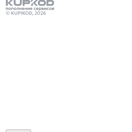
© KUPIKOD,
2026
Продукты
пополнить деньги кошелька стим
Купить chatgpt plus
Стим Россия
Купить игры Стим
Донат в Garena Free Fire
Купить игру ключом
Купить карту пополнения Steam Gift Card
марафон игра экстракшен шутер
Промокод Honkai: Star Rail Kupikod
crimson desert standard edition
Робуксы в Роблокс
Связаться с нами
Поддержка клиентов
B2B сотрудничество
По вопросам рекламы