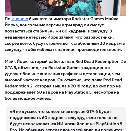
По
мнению
бывшего аниматора Rockstar Games Майка
Йорка, консольные версии игры вряд ли смогут
похвастаться стабильными 60 кадрами в секунду. В
недавнем интервью Йорк заявил, что разработчики,
скорее всего, будут стремиться к стабильным 30 кадрам в
секунду, чтобы избежать падения производительности.
Майк Йорк, который работал над Red Dead Redemption 2 и
GTA 5, объяснил, что Rockstar Games традиционно
уделяет больше внимания графике и детализации, чем
высокой частоте кадров. Он отметил, что даже Red Dead
Redemption 2, которая вышла в 2018 году, до сих пор не
поддерживает 60 кадров на PlayStation 5, несмотря на
более мощное железо.
«Я не думаю, что консольная версия GTA 6 будет
поддерживать 60 кадров в секунду, если только не
будет использоваться ИИ-апскейлинг на PlayStation 5
Pro. На обычных версиях консолей вряд ли получится