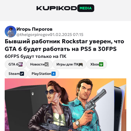
Игорь Пирогов
@theigorpirogov
01.02.2025 07:15
Бывший работник Rockstar уверен, что
GTA 6 будет работать на PS5 в 30FPS
60FPS будут только на ПК
GTA 6
Новости
Игры для ПК
Xbox
Steam
PlayStation