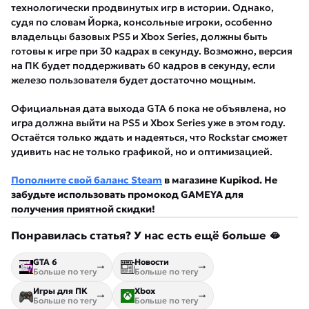
технологически продвинутых игр в истории. Однако,
судя по словам Йорка, консольные игроки, особенно
владельцы базовых PS5 и Xbox Series, должны быть
готовы к игре при 30 кадрах в секунду. Возможно, версия
на ПК будет поддерживать 60 кадров в секунду, если
железо пользователя будет достаточно мощным.
Официальная дата выхода GTA 6 пока не объявлена, но
игра должна выйти на PS5 и Xbox Series уже в этом году.
Остаётся только ждать и надеяться, что Rockstar сможет
удивить нас не только графикой, но и оптимизацией.
Пополните свой баланс Steam
в магазине Kupikod. Не
забудьте использовать промокод GAMEYA для
получения приятной скидки!
Понравилась статья? У нас есть ещё больше 🫦
GTA 6
Новости
Больше по тегу
Больше по тегу
Игры для ПК
Xbox
Больше по тегу
Больше по тегу