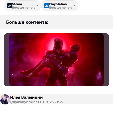
Steam
PlayStation
Больше по тегу
Больше по тегу
Больше контента:
Илья Валынкин
@IlyaValynckin
31.01.2025 21:35