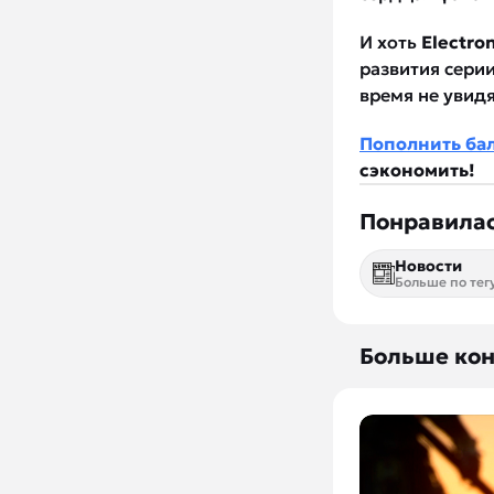
И хоть
Electron
развития сери
время не увидя
Пополнить ба
сэкономить!
Понравилас
Новости
Больше по тег
Больше кон