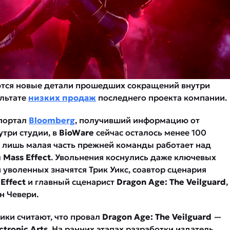
ются новые детали прошедших сокращений внутри
ультате
низких продаж
последнего проекта компании.
портал
Bloomberg
, получивший информацию от
утри студии, в
BioWare
сейчас осталось менее 100
и лишь малая часть прежней команды работает над
м
Mass Effect
. Увольнения коснулись даже ключевых
 уволенных значятся Трик Уикс, соавтор сценария
Effect
и главный сценарист
Dragon Age: The Veilguard
,
 Чевери.
ики считают, что провал
Dragon Age: The Veilguard
—
ctronic Arts
. На ранних этапах разработки издатель