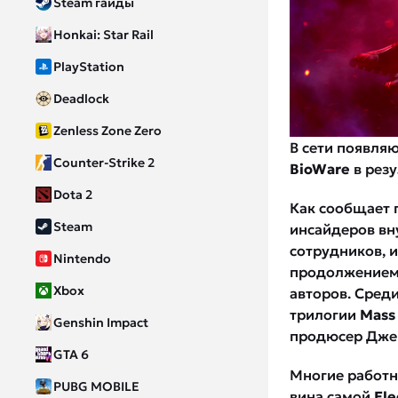
Steam гайды
Honkai: Star Rail
PlayStation
Deadlock
Zenless Zone Zero
В сети появля
Counter-Strike 2
BioWare
в рез
Dota 2
Как сообщает 
Steam
инсайдеров вн
сотрудников, 
Nintendo
продолжение
Xbox
авторов. Среди
трилогии
Mass 
Genshin Impact
продюсер Джен
GTA 6
Многие работн
PUBG MOBILE
вина самой
Ele