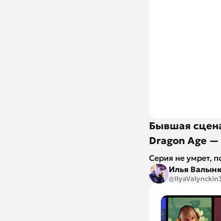
Бывшая сцена
Dragon Age —
Серия не умрет, п
Илья Валын
@IlyaValynckin