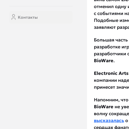
отменил одну и
с событиями на
Контакты
Подобные изме
заявляют разр
Большая часть
разработке иг
разработчики о
BioWare
.
Electronic Arts
компании наде
принесет знач
Напомним, что 
BioWare
не ув
волну сокраще
высказалась
о
сердцах фанат