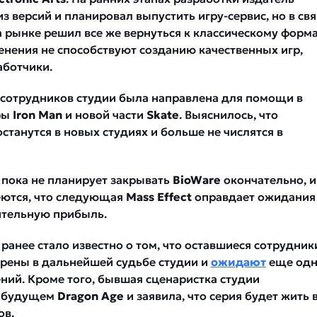
з версий и планировал выпустить игру-сервис, но в свя
 рынке решил все же вернуться к классическому форма
нения не способствуют созданию качественных игр,
аботчики.
 сотрудников студии была направлена для помощи в
ры
Iron Man
и новой части
Skate
. Выяснилось, что
станутся в новых студиях и больше не числятся в
пока не планирует закрывать
BioWare
окончательно, и
ются, что следующая
Mass Effect
оправдает ожидания
ительную прибыль.
ранее стало известно о том, что оставшиеся сотрудник
ерены в дальнейшей судьбе студии и
ожидают
еще одн
ний. Кроме того, бывшая сценаристка студии
 будущем
Dragon Age
и заявила, что серия будет жить 
ов.