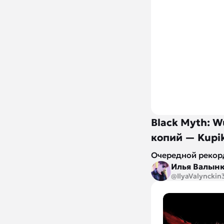
Black Myth: 
копий — Kupi
Очередной рекор
Илья Валын
@IlyaValynckin