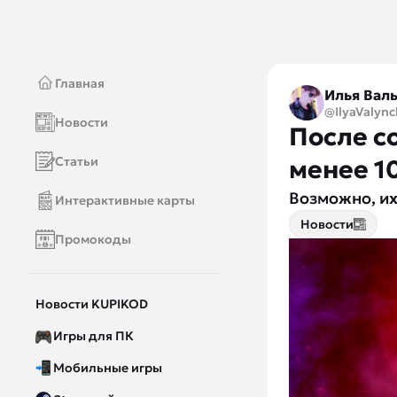
Главная
Илья Вал
@IlyaValync
Новости
После с
Статьи
менее 1
Возможно, их
Интерактивные карты
Новости
Промокоды
Новости KUPIKOD
Игры для ПК
Мобильные игры