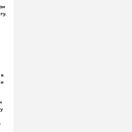
зи
ту.
 в
 и
и
у
в