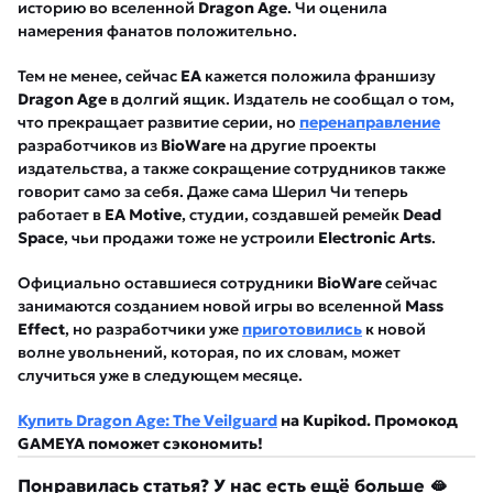
историю во вселенной
Dragon Age
. Чи оценила
намерения фанатов положительно.
Тем не менее, сейчас
EA
кажется положила франшизу
Dragon Age
в долгий ящик. Издатель не сообщал о том,
что прекращает развитие серии, но
перенаправление
разработчиков из
BioWare
на другие проекты
издательства, а также сокращение сотрудников также
говорит само за себя. Даже сама Шерил Чи теперь
работает в
EA Motive
, студии, создавшей ремейк
Dead
Space
, чьи продажи тоже не устроили
Electronic Arts
.
Официально оставшиеся сотрудники
BioWare
сейчас
занимаются созданием новой игры во вселенной
Mass
Effect
, но разработчики уже
приготовились
к новой
волне увольнений, которая, по их словам, может
случиться уже в следующем месяце.
Купить Dragon Age: The Veilguard
на Kupikod. Промокод
GAMEYA поможет сэкономить!
Понравилась статья? У нас есть ещё больше 🫦