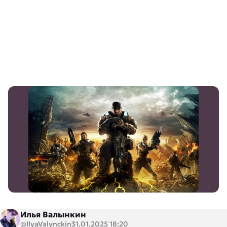
Илья Валынкин
@IlyaValynckin
31.01.2025 18:20