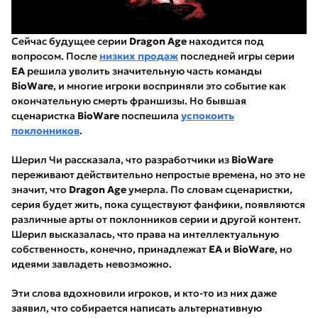
Сейчас будущее серии
Dragon Age
находится под
вопросом. После
низких продаж
последней игры серии
EA
решила уволить значительную часть команды
BioWare
, и многие игроки восприняли это событие как
окончательную смерть франшизы. Но бывшая
сценаристка
BioWare
поспешила
успокоить
поклонников
.
Шерил Чи рассказала, что разработчики из
BioWare
переживают действительно непростые времена, но это не
значит, что
Dragon Age
умерла. По словам сценаристки,
серия будет жить, пока существуют фанфики, появляются
различные арты от поклонников серии и другой контент.
Шерил высказалась, что права на интеллектуальную
собственность, конечно, принадлежат
EA
и
BioWare
, но
идеями завладеть невозможно.
Эти слова вдохновили игроков, и кто-то из них даже
заявил, что собирается написать альтернативную