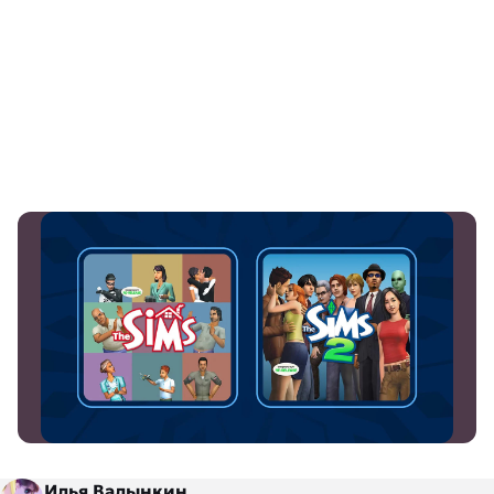
Илья Валынкин