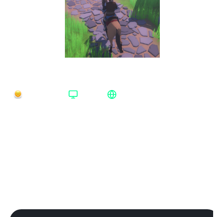
Gedonia Steam Весь мир
Время доставки
Платформа
Регион активации
Нет в наличии
Steam
Весь мир
Платформа
:
Steam
Steam
Издание
:
Standard Edition
Standard Edition
Регион
:
Весь мир
Весь мир