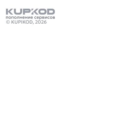
Открывайте тайны и находите интересные места
Несколько вариантов прохождения одного и того же 
квеста!
© KUPIKOD,
2026
Постройте собственный дом
Продукты
пополнить деньги кошелька стим
Оплата chatgpt из россии
Стим Россия
Купить игры Стим
Донат в Delta Force
Купить игру ключом
Купить ключом Ведьмак 2: Ассасины Королей
Улучшенное Издание ГОГ
marathon игра купить
Промокод Zenless Zone Zero Kupikod
crimson desert дата выхода
Робуксы в Роблокс
Связаться с нами
Поддержка клиентов
B2B сотрудничество