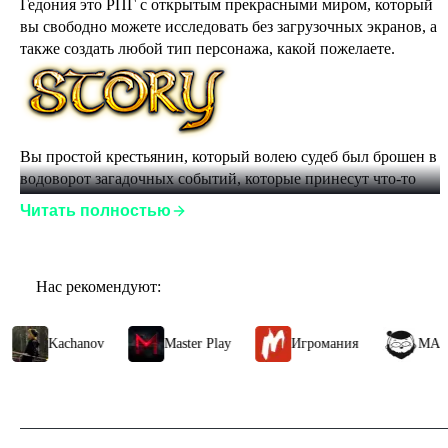
Гедония это РПГ с открытым прекрасными миром, который 
вы свободно можете исследовать без загрузочных экранов, а 
также создать любой тип персонажа, какой пожелаете.
Вы простой крестьянин, который волею судеб был брошен в 
водоворот загадочных событий, которые принесут что-то 
очень темное в этот прекрасный мир.
Читать полностью
Нас рекомендуют:
Свобода развития персонажа, вы можете создать воина, 
Kachanov
Master Play
Игромания
МАР
лучника, мага, некроманта или свой собственный, 
уникальный билд.
Присоединитесь к различным фракциям в игре
Исследуйте подземелья, побеждайте боссов
Возьмите союзников к себе в группу