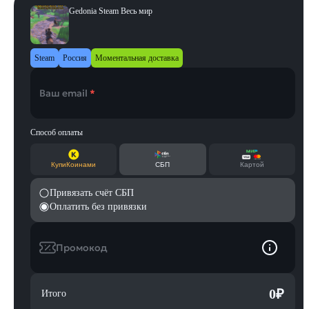
Gedonia Steam Весь мир
Steam
Россия
Моментальная доставка
Ваш email
*
Способ оплаты
КупиКоинами
СБП
Картой
Привязать счёт СБП
Оплатить без привязки
Промокод
0
₽
Итого