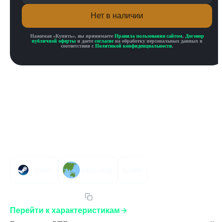
Нет в наличии
Нажимая «
Купить
», вы принимаете
Правила пользования сайтом
,
Договор
публичной оферты
и даете
согласие
на обработку персональных данных в
соответствии с
Политикой конфиденциальности
.
Описание товара
Описание
Инструкция по активации
Характеристики
Steam
Весь мир
Game
Артикул:
32GSEGLST
Перейти к характеристикам