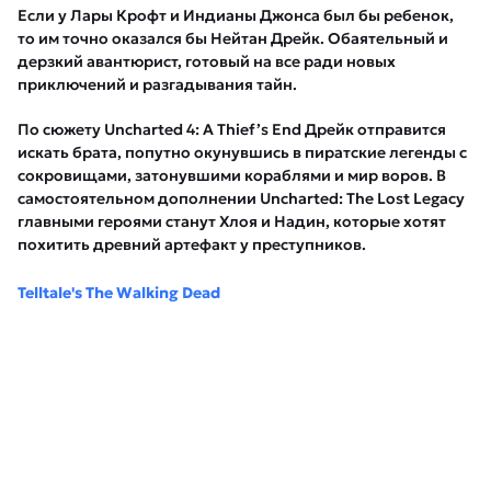
Если у Лары Крофт и Индианы Джонса был бы ребенок,
то им точно оказался бы Нейтан Дрейк. Обаятельный и
дерзкий авантюрист, готовый на все ради новых
приключений и разгадывания тайн.
По сюжету Uncharted 4: A Thief’s End Дрейк отправится
искать брата, попутно окунувшись в пиратские легенды с
сокровищами, затонувшими кораблями и мир воров. В
самостоятельном дополнении Uncharted: The Lost Legacy
главными героями станут Хлоя и Надин, которые хотят
похитить древний артефакт у преступников.
Telltale's The Walking Dead