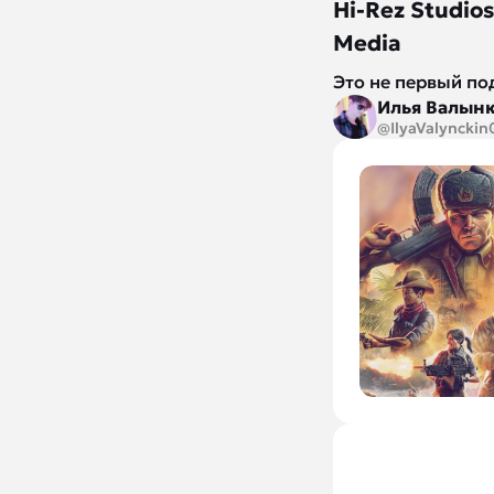
Hi-Rez Studio
Media
Это не первый по
Илья Валын
@IlyaValynckin