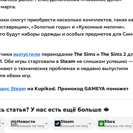
 марта.
роки смогут приобрести несколько комплектов, таких к
еставрации», «Золотые годы» и «Кухонные мелочи».
 это будут наборы одежды и особых предметов для Сим
тчики
выпустили
переиздание
The Sims
и
The Sims 2
дл
1
. Обе игры стартовали в
Steam
не слишком успешно —
знают о технических проблемах и недавно выпустили
ля обеих игр.
ланс Steam
на Kupikod. Промокод GAMEYA поможет
ь статья? У нас есть ещё больше 🫦
К
Новости
Steam
Xbox
у
Больше по тегу
Больше по тегу
Больше по тегу