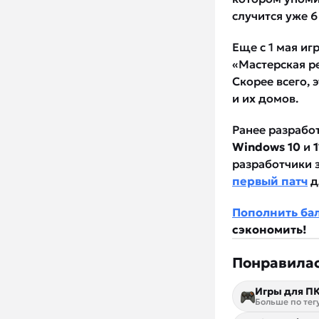
случится уже 6
Еще с 1 мая иг
«Мастерская р
Скорее всего,
и их домов.
Ранее разрабо
Windows 10
и
1
разработчики 
первый патч
д
Пополнить ба
сэкономить!
Понравилас
Игры для П
Больше по тег