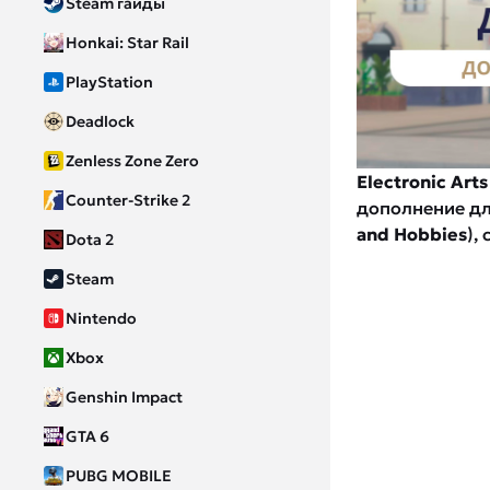
Steam гайды
Honkai: Star Rail
PlayStation
Deadlock
Zenless Zone Zero
Electronic Arts
Counter-Strike 2
дополнение д
and Hobbies
),
Dota 2
Steam
Nintendo
Xbox
Genshin Impact
GTA 6
PUBG MOBILE