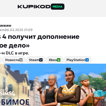
ынкин
kin
06.02.2025 21:09
s 4 получит дополнение
ое дело»
-м DLC в игре.
Новости
Steam
Xbox
PlayStation