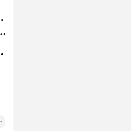
ак
ов
я