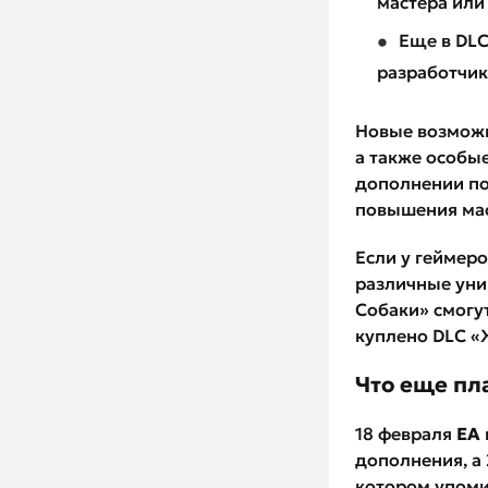
мастера или
Еще в DLC
разработчи
Новые возможн
а также особые
дополнении по
повышения мас
Если у геймеро
различные уни
Собаки» смогут
куплено DLC «Ж
Что еще пл
18 февраля
EA
дополнения, а
котором упоми