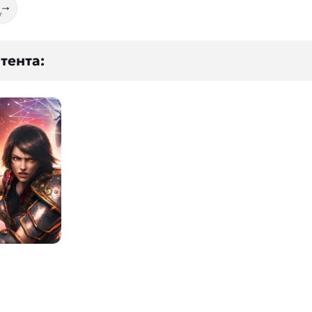
у
тента: