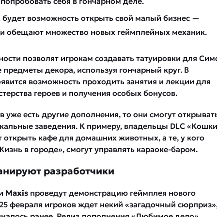
 попробовать себя в гончарном деле.
 будет возможность открыть свой малый бизнес —
ки обещают множество новых геймплейных механик.
ости позволят игрокам создавать татуировки для Сим
 предметы декора, используя гончарный круг. В
явится возможность проходить занятия и лекции для
терства героев и получения особых бонусов.
в уже есть другие дополнения, то они смогут открыват
кальные заведения. К примеру, владельцы DLC «Кошки
 открыть кафе для домашних животных, а те, у кого
изнь в городе», смогут управлять караоке-баром.
анируют разработчики
и
Maxis
проведут демонстрацию геймплея нового
 25 февраля игроков ждет некий «загадочный сюрприз»,
налось ранее. Релиз дополнения «Любимое дело»