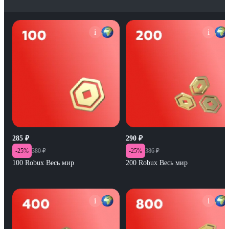
i
i
285
₽
290
₽
-
25
%
380
₽
-
25
%
386
₽
100 Robux Весь мир
200 Robux Весь мир
i
i