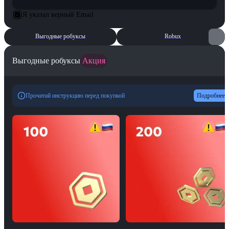
Я указал верный Email
Выгодные робуксы
Robux
Выгодные робуксы
Акция
Прочитай инструкцию перед покупкой
Подробнее