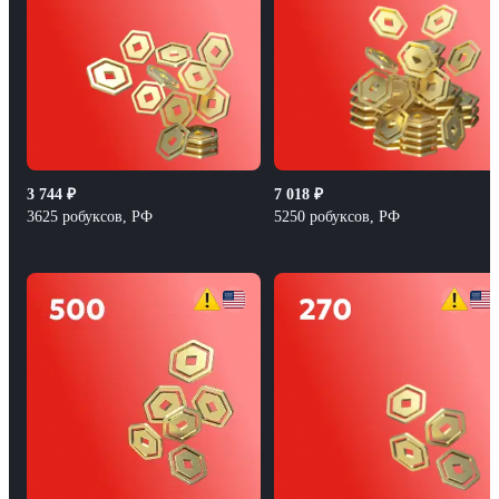
3 744
₽
7 018
₽
3625 робуксов, РФ
5250 робуксов, РФ