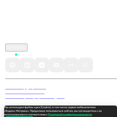
monster hunter stories 3 скачать
crimson desert дата выхода
Робуксы в Роблокс
Связаться с нами
Поддержка клиентов
B2B сотрудничество
По вопросам рекламы
Контакты
Status
Политика конфиденциальности
Пользовательское соглашение
Согласие на обработку персональных данных
Мы используем файлы куки (Cookie), в том числе сервис вебаналитики
«Яндекс.Метрика». Продолжая пользоваться сайтом, вы соглашаетесь с их
использованием в соответствии с
Политикой конфиденциальности
.