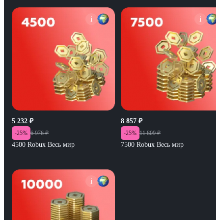
i
i
5 232
₽
8 857
₽
-
25
%
6 976
₽
-
25
%
11 809
₽
4500 Robux Весь мир
7500 Robux Весь мир
i