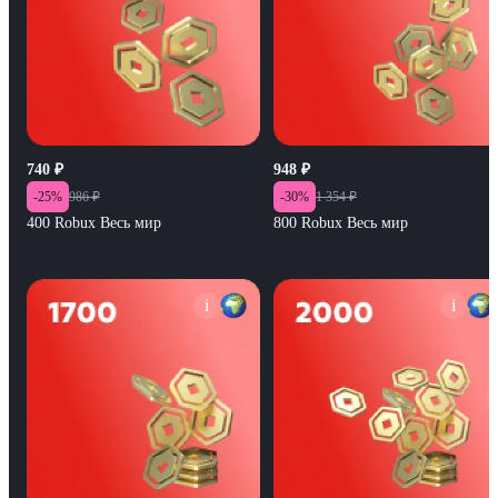
740
₽
948
₽
-
25
%
986
₽
-
30
%
1 354
₽
400 Robux Весь мир
800 Robux Весь мир
i
i