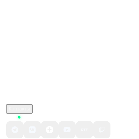
Карта пополнения ps store купить
Стим Россия
Купить игры Стим
Донат в WOT Blitz
Купить игру ключом
Купить карту пополнения Nintendo Gift Card
марафон игра ключ
monster hunter 3
crimson desert стоимость
Робуксы в Роблокс
Связаться с нами
Поддержка клиентов
B2B сотрудничество
По вопросам рекламы
Контакты
Status