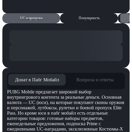
UC и пропуски
Популярность
Донат в Пабг Мобайл
Вопросы и ответы
Донат
PUBG Mobile предлагает широкий выбор
внутриигрового контента за реальные деньги. Основная
в
валюта — UC (юси), на которые покупают скины оружия
Пабг
и персонажей, лутбоксы, рулетки и боевой пропуск Elite
Pass. Но кроме юси в пабг мобайл есть отдельные
Мобайл
категории товаров: готовые наборы предметов,
еженедельные предложения, подписка Prime с
ежедневными UC-наградами, эксклюзивные Костюмы-X