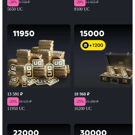
-
20
%
8 758
₽
-
20
%
11 025
₽
5650 UC
8100 UC
13 591
₽
18 960
₽
-
25
%
18 121
₽
-
25
%
25 280
₽
11950 UC
16200 UC