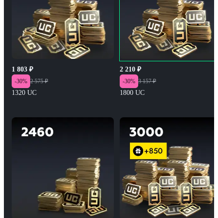
1 803
₽
2 210
₽
-
30
%
2 575
₽
-
30
%
3 157
₽
1320 UC
1800 UC