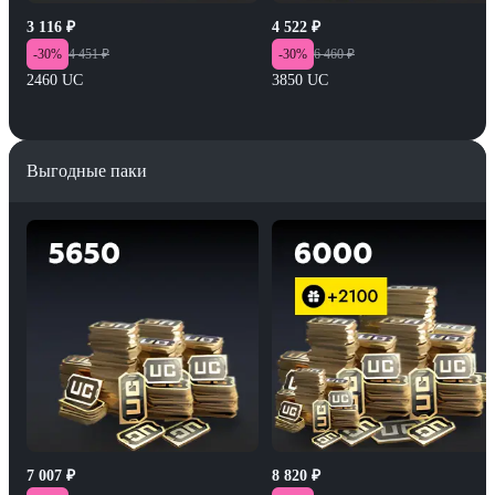
3 116
₽
4 522
₽
-
30
%
4 451
₽
-
30
%
6 460
₽
2460 UC
3850 UC
Выгодные паки
7 007
₽
8 820
₽