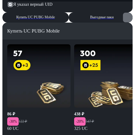
Я указал верный UID
Купить UC PUBG Mobile
Выгодные паки
Купить UC PUBG Mobile
86
₽
438
₽
-
30
%
122
₽
-
20
%
547
₽
60 UC
325 UC