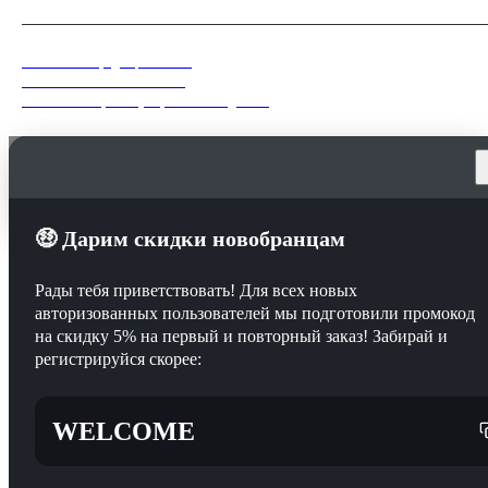
Политика конфиденциальности
Пользовательское соглашение
Согласие на обработку персональных данных
Мы используем файлы куки (Cookie), в том числе сервис вебаналитики
«Яндекс.Метрика». Продолжая пользоваться сайтом, вы соглашаетесь с их
использованием в соответствии с
Политикой конфиденциальности
.
Понятно
🤑 Дарим скидки новобранцам
Рады тебя приветствовать! Для всех новых
авторизованных пользователей мы подготовили промокод
на скидку 5% на первый и повторный заказ! Забирай и
регистрируйся скорее:
WELCOME