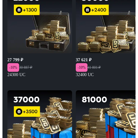
27 799
₽
37 621
₽
-
10
%
30 887
₽
-
10
%
41 801
₽
24300 UC
32400 UC