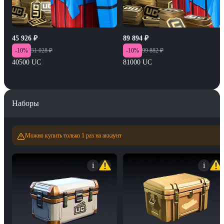
45 926
₽
89 894
₽
-
10
%
51 028
₽
-
10
%
99 882
₽
40500 UC
81000 UC
Наборы
Можно купить только 1 раз на аккаунт
i
i