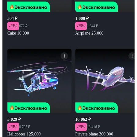
504
₽
1 008
₽
-
25
%
672
₽
-
25
%
1 344
₽
Cake 10.000
Airplane 25.000
i
i
5 029
₽
10 062
₽
-
25
%
6 705
₽
-
25
%
13 416
₽
Helicopter 125.000
Private plane 300.000