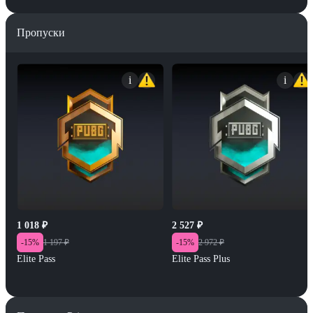
Пропуски
i
i
1 018
₽
2 527
₽
-
15
%
1 197
₽
-
15
%
2 972
₽
Elite Pass
Elite Pass Plus