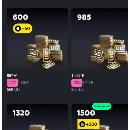
867
₽
1 307
₽
-
25
%
1 156
₽
-
25
%
1 742
₽
660 UC
985 UC
Выбрано