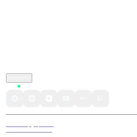
Купить игру ключом
Купить ключ No Man's Sky Steam
marathon игра купить
Промокод Honkai: Star Rail Kupikod
crimson desert дата
Робуксы в Роблокс
Связаться с нами
Поддержка клиентов
B2B сотрудничество
По вопросам рекламы
Контакты
Status
Политика конфиденциальности
Пользовательское соглашение
Согласие на обработку персональных данных