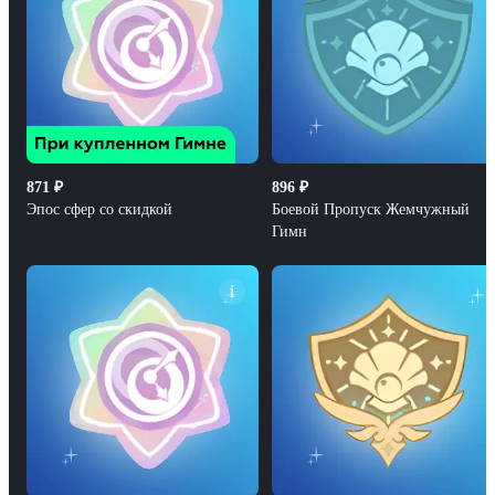
871
₽
896
₽
Эпос cфер со скидкой
Боевой Пропуск Жемчужный
Гимн
i