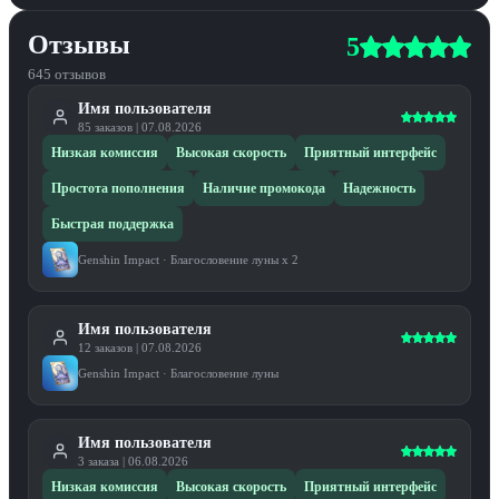
Отзывы
5
645
отзывов
Имя пользователя
85
заказов
|
07.08.2026
Низкая комиссия
Высокая скорость
Приятный интерфейс
Простота пополнения
Наличие промокода
Надежность
Быстрая поддержка
Genshin Impact
·
Благословение луны x 2
Имя пользователя
12
заказов
|
07.08.2026
Genshin Impact
·
Благословение луны
Имя пользователя
3
заказа
|
06.08.2026
Низкая комиссия
Высокая скорость
Приятный интерфейс