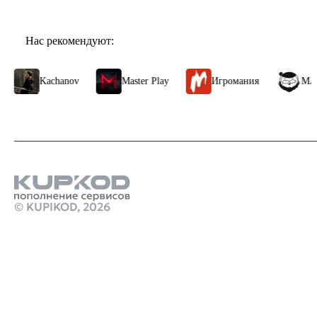
Нас рекомендуют:
Kachanov
Master Play
Игромания
МАРМА
© KUPIKOD,
2026
Продукты
пополнить деньги стим без комиссии
Как пополнить кошелек ps store турция
Стим Россия
Купить игры Стим
Донат в PUBG Mobile