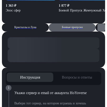
1 363
₽
1 877
₽
Эпос сфер
Боевой Пропуск Жемчужный Хо
Кристаллы и Луна
Боевые пропуски
К
Инструкция
Вопросы и ответы
1
Укажи сервер и email от аккаунта HoYoverse
Выбери тот сервер, на котором играешь и хочешь